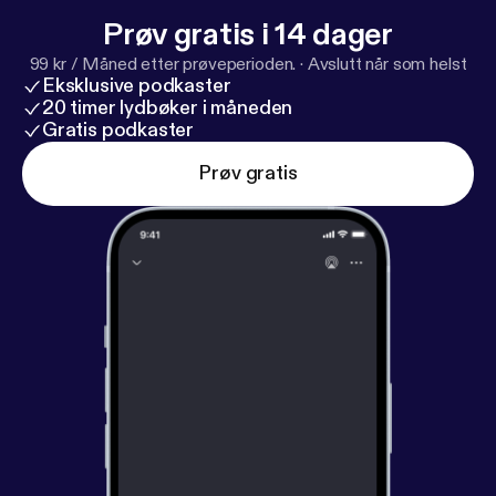
Prøv gratis i 14 dager
99 kr / Måned etter prøveperioden.
·
Avslutt når som helst
Eksklusive podkaster
20 timer lydbøker i måneden
Gratis podkaster
Prøv gratis