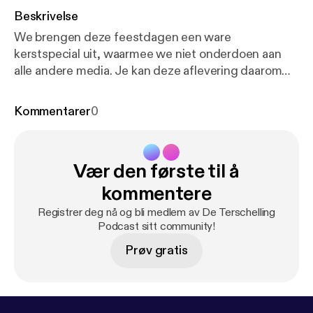
Beskrivelse
We brengen deze feestdagen een ware
kerstspecial uit, waarmee we niet onderdoen aan
alle andere media. Je kan deze aflevering daarom
ook goed bewaren tot een van de warme
kerstdagen om met de familie te genieten van
Kommentarer
0
Terschellingse gezelligheid. Niet alleen onze eigen
kerstervaringen komen aan bod, maar ook de leuke
kerstige activiteiten die Terschelling deze winter te
Vær den første til å
bieden heeft.
kommentere
Registrer deg nå og bli medlem av De Terschelling
Podcast sitt community!
Prøv gratis