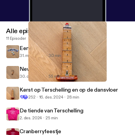
Alle episoder
11 Episoder
Een Terschellinger toegift
31. mars 2025
30 min
Nevenactiviteiten
30. des. 2024
55 min
Kerst op Terschelling en op de dansvloer
De Terschelling Podcast
Kerst op Terschelling en op de dansvloer
💜
😂
252
16. des. 2024
28 min
De tiende van Terschelling
2. des. 2024
25 min
Cranberryfeestje