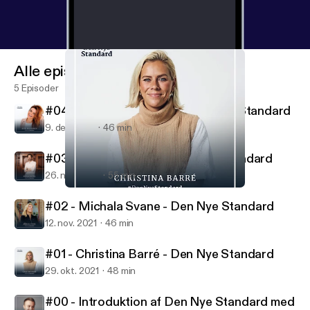
Alle episoder
5 Episoder
#04 - Ditte Julie Jensen - Den Nye Standard
9. des. 2021
46 min
#03 - Nikolaj Koppel - Den Nye Standard
26. nov. 2021
55 min
#01 - Christina Barré - Den Nye Standard
Den Nye Standard
#02 - Michala Svane - Den Nye Standard
12. nov. 2021
46 min
#01 - Christina Barré - Den Nye Standard
29. okt. 2021
48 min
#00 - Introduktion af Den Nye Standard med