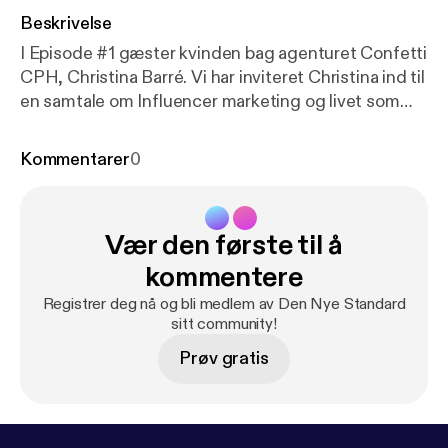
Beskrivelse
I Episode #1 gæster kvinden bag agenturet Confetti
CPH, Christina Barré. Vi har inviteret Christina ind til
en samtale om Influencer marketing og livet som
selvstændig. Vi taler om, at turde tage springet ud i
det uvisse som selvstændig, samtidig med, at man
Kommentarer
0
elsker trygheden i at være lønmodtager. Christina
driver sin virksomhed med et positivt mindset og
livssyn, og leder sine medarbejdere ved at: âvære
Vær den første til å
den chef, man godt selv ville have haftâ.
www.dennyestandard.dk/christina-barre
kommentere
Registrer deg nå og bli medlem av Den Nye Standard
sitt community!
Prøv gratis