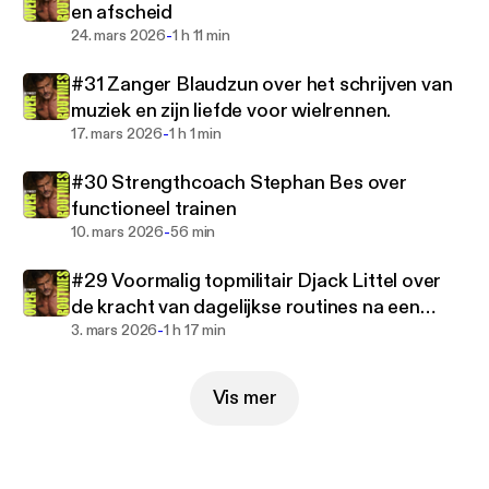
en afscheid
-
24. mars 2026
1 h 11 min
#31 Zanger Blaudzun over het schrijven van
muziek en zijn liefde voor wielrennen.
-
17. mars 2026
1 h 1 min
#30 Strengthcoach Stephan Bes over
functioneel trainen
-
10. mars 2026
56 min
#29 Voormalig topmilitair Djack Littel over
de kracht van dagelijkse routines na een
-
ernstig ongeluk
3. mars 2026
1 h 17 min
Vis mer