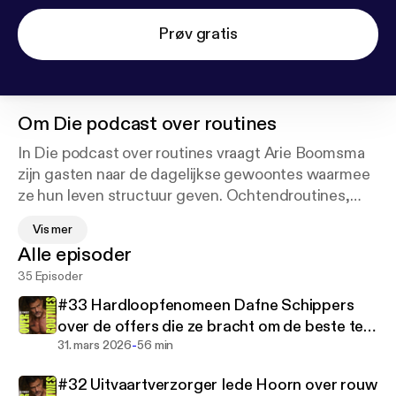
Prøv gratis
Om
Die podcast over routines
In Die podcast over routines vraagt Arie Boomsma
zijn gasten naar de dagelijkse gewoontes waarmee
ze hun leven structuur geven. Ochtendroutines,
avondroutines, rituelen waarmee ze stress, verdriet
Vis mer
of angsten te lijf gaan, tips voor productiviteit en
Alle episoder
planning, Inzichten over relaties, trainen, eten,
35 Episoder
ondernemen…. Welke systemen hebben ze voor
zichzelf gebouwd om te kunnen doen wat ze doen?
#33 Hardloopfenomeen Dafne Schippers
Productie: MIDDLE CHILD MEDIA. Hosted on
over de offers die ze bracht om de beste ter
Acast. See acast.com/privacy for more information.
-
wereld te worden
31. mars 2026
56 min
#32 Uitvaartverzorger Iede Hoorn over rouw