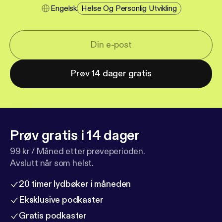
Engelsk
Helse Og Personlig Utvikling
Prøv 14 dager gratis
Prøv gratis i 14 dager
99 kr / Måned etter prøveperioden.
Avslutt når som helst.
20 timer lydbøker i måneden
Eksklusive podkaster
Gratis podkaster