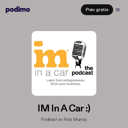
Prøv gratis
IM In A Car :)
Podkast av Rob Murray