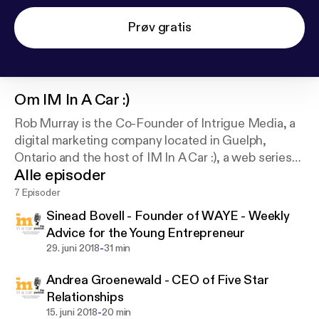
Prøv gratis
Om
IM In A Car :)
Rob Murray is the Co-Founder of Intrigue Media, a
digital marketing company located in Guelph,
Ontario and the host of IM In A Car :), a web series
Alle episoder
interviewing local entrepreneurs, leaders, and
outstanding members of the community.
7 Episoder
Sinead Bovell - Founder of WAYE - Weekly
Advice for the Young Entrepreneur
-
29. juni 2018
31 min
Andrea Groenewald - CEO of Five Star
Relationships
-
15. juni 2018
20 min