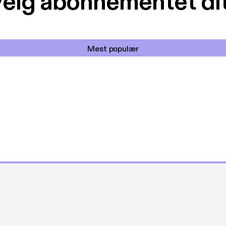
elg abonnementet di
Mest populær