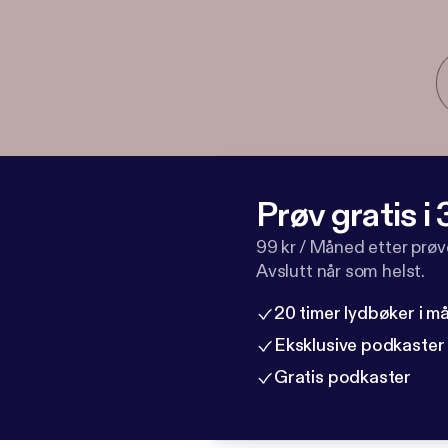
Prøv gratis i
99 kr / Måned etter prø
Avslutt når som helst.
20 timer lydbøker i 
Eksklusive podkaster
Gratis podkaster