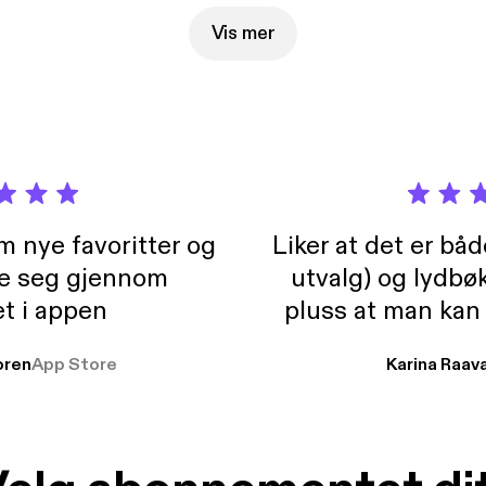
Vis mer
m nye favoritter og
Liker at det er bå
re seg gjennom
utvalg) og lydbø
t i appen
pluss at man kan
og lydbøker atski
ren
App Store
Karina Raav