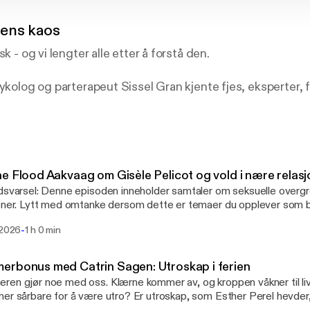
tens kaos
sk - og vi lengter alle etter å forstå den.
sykolog og parterapeut Sissel Gran kjente fjes, eksperter, 
e erfaringer til åpne samtaler om kjærlighetens mange s
et så vanskelig å finne “den rette”? Hva gjør nettdating o
oss? Hvordan håndterer vi vonde følelser som sjalusi, og
og utroskap? Og ikke minst: Kan vi egentlig endre mønstr
e Flood Aakvaag om Gisèle Pelicot og vold i nære relas
enta de samme feilene igjen og igjen?
dsvarsel: Denne episoden inneholder samtaler om seksuelle overgr
oner. Lytt med omtanke dersom dette er temaer du opplever som belaste
lighetens kaos – podkasten som tar tar for seg kjærlighet
elp om dette temaet? Besøk https://www.volinjen.no/ Hva skjer når den man
-
 2026
1 h 0 min
 stoler på, viser seg å ha levd et skjult og destruktivt liv? Med utgangspunkt i Gisèle
kanskje noen nye spørsmål.
ts historie snakker Sissel med psykolog, traume- og voldsforsker 
g om svik og overgrep i nære relasjoner. Hvorfor rammes den utsa
rbonus med Catrin Sagen: Utroskap i ferien
 Instagram: @kjarlighetens_kaos
m, og er det mulig å finne tilbake til trygghet og tillit etter et trau
en gjør noe med oss. Klærne kommer av, og kroppen våkner til liv
er sårbare for å være utro? Er utroskap, som Esther Perel hevder
imo. Produsent er