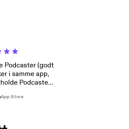
de Podcaster (godt
ker i samme app,
 holde Podcaster
lt i biblioteket.
a
App Store