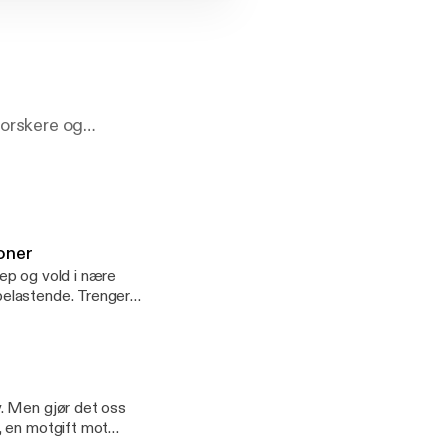
forskere og
ider.
g Tinder-
 hvordan kommer vi
ene våre – eller
joner
ep og vold i nære
nde. Trenger
ens gåter, og gir
Helene Flood
tte så ofte av skyld
me?
. Men gjør det oss
, en motgift mot