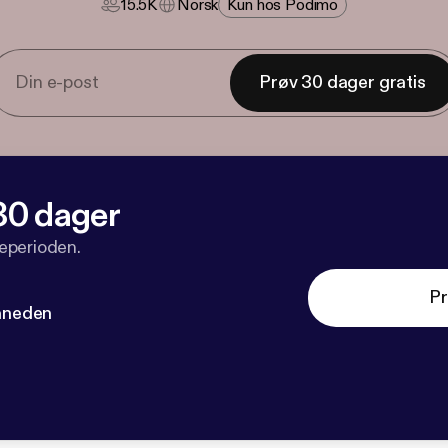
15.5K
Norsk
Kun hos Podimo
Prøv 30 dager gratis
 30 dager
veperioden.
Pr
måneden