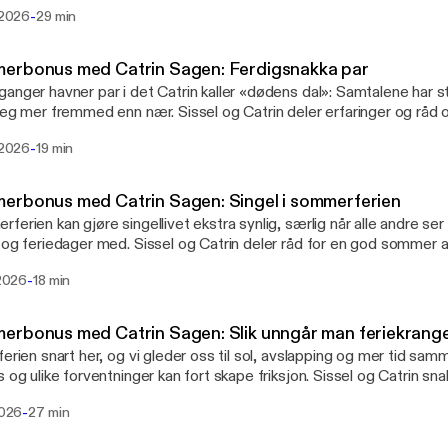
hva skjer når alkohol også er med i bildet? I denne episoden gir Sissel Gran og
-
i 2026
29 min
 Sagen de beste rådene til deg som har gått på smellen.
erbonus med Catrin Sagen: Ferdigsnakka par
anger havner par i det Catrin kaller «dødens dal»: Samtalene har 
seg mer fremmed enn nær. Sissel og Catrin deler erfaringer og råd
tilbake til hverandre – og spør om lavere forventninger noen ganger
-
i 2026
19 min
gere.
rbonus med Catrin Sagen: Singel i sommerferien
ferien kan gjøre singellivet ekstra synlig, særlig når alle andre ser 
 og feriedager med. Sissel og Catrin deler råd for en god sommer ale
r bredere, finn nye fellesskap og skap en ferie som faktisk passer d
-
 2026
18 min
rbonus med Catrin Sagen: Slik unngår man feriekrang
ferien snart her, og vi gleder oss til sol, avslapping og mer tid sam
s og ulike forventninger kan fort skape friksjon. Sissel og Catrin 
re på parforholdet og unngår at ferien ender i dårlig stemning.
-
 2026
27 min