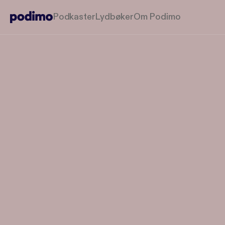
Podkaster
Lydbøker
Om Podimo