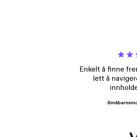
Enkelt å finne fre
lett å navige
innholde
Småbarnsmo