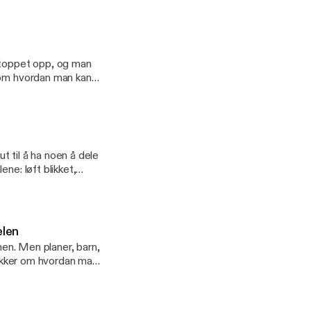
stoppet opp, og man
 om hvordan man kan
 kan gjøre oss
ut til å ha noen å dele
ne: løft blikket,
eg.
elen
men. Men planer, barn,
snakker om hvordan man