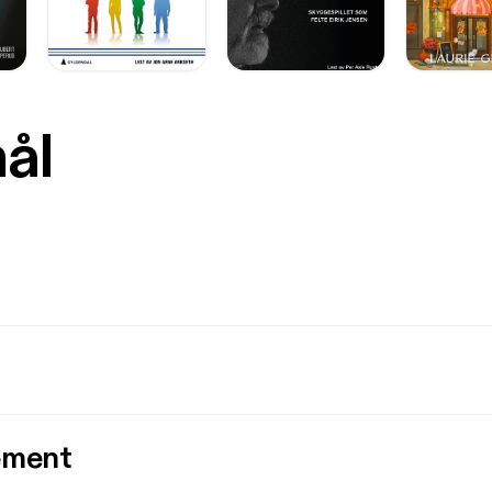
mål
ement