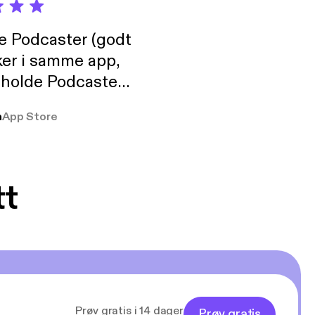
de Podcaster (godt
ker i samme app,
 holde Podcaster
lt i biblioteket.
a
App Store
tt
Prøv gratis i 14 dager
Prøv gratis