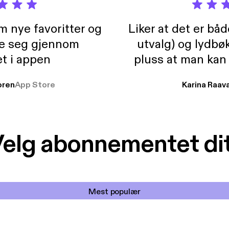
m nye favoritter og
Liker at det er bå
re seg gjennom
utvalg) og lydbø
t i appen
pluss at man kan
og lydbøker atski
ren
App Store
Karina Raav
elg abonnementet di
Mest populær