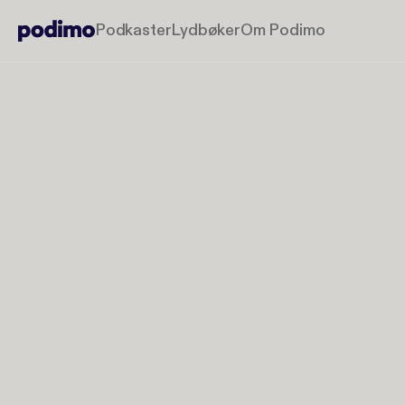
Podkaster
Lydbøker
Om Podimo