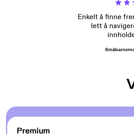
Enkelt å finne fre
lett å navige
innholde
Småbarnsmo
V
Premium