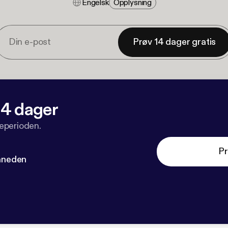
Engelsk
Opplysning
Prøv 14 dager gratis
 14 dager
veperioden.
Pr
måneden