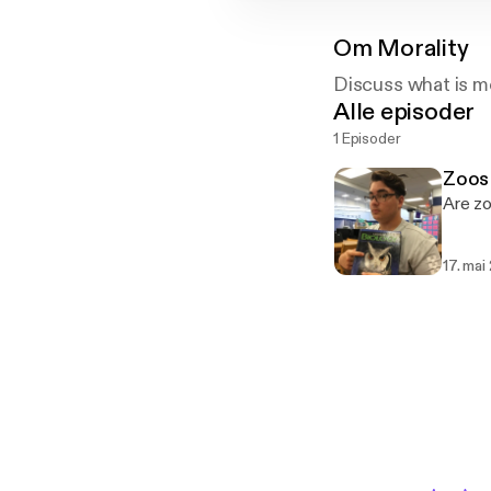
Om
Morality
Discuss what is mo
Alle episoder
1 Episoder
Zoos
Are zo
17. mai