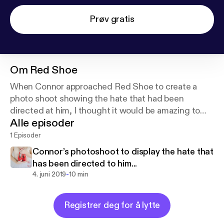
Prøv gratis
Om
Red Shoe
When Connor approached Red Shoe to create a
photo shoot showing the hate that had been
directed at him, I thought it would be amazing to
Alle episoder
share part of our shoot and conversation in the hope
it will insure other conversations ❤️
1 Episoder
Connor’s photoshoot to display the hate that
has been directed to him...
-
4. juni 2019
10 min
Registrer deg for å lytte