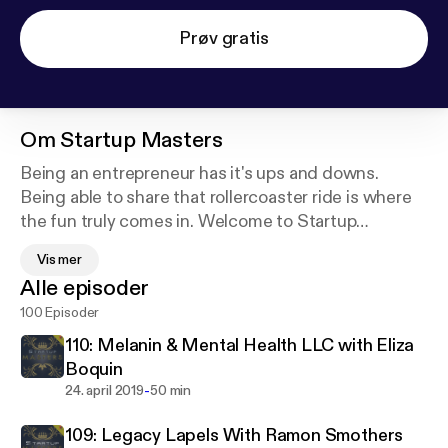
Prøv gratis
Om
Startup Masters
Being an entrepreneur has it's ups and downs.
Being able to share that rollercoaster ride is where
the fun truly comes in. Welcome to Startup
Masters, where we sit with business owners to
Vis mer
share their insight and pitfalls to make your
Alle episoder
entrepreneur endeavors less daunting.
100 Episoder
110: Melanin & Mental Health LLC with Eliza
Boquin
-
24. april 2019
50 min
109: Legacy Lapels With Ramon Smothers