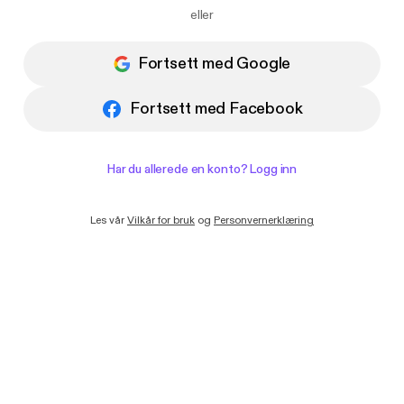
Jeg ønsker å motta e-poster med
eller
nyheter og tilbud fra Podimo
Fortsett med Google
Fortsett med Facebook
Har du allerede en konto? Logg inn
Les vår
Vilkår for bruk
og
Personvernerklæring