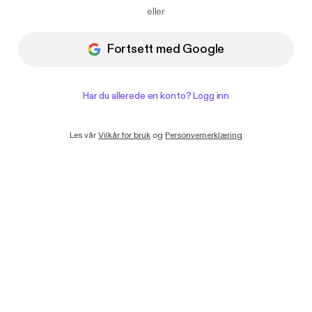
Jeg ønsker å motta e-poster med
eller
nyheter og tilbud fra Podimo
Fortsett med Google
Har du allerede en konto? Logg inn
Les vår
Vilkår for bruk
og
Personvernerklæring