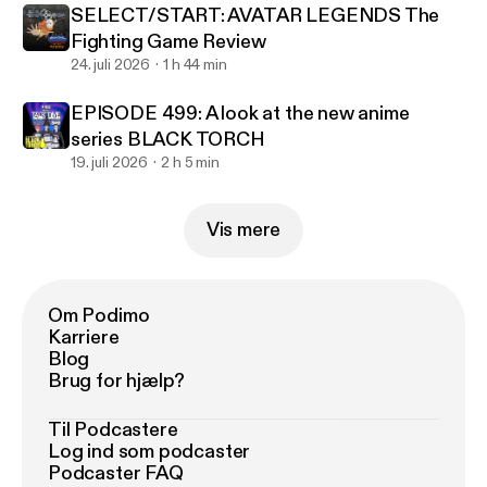
SELECT/START: AVATAR LEGENDS The
Fighting Game Review
24. juli 2026
1 h 44 min
EPISODE 499: A look at the new anime
series BLACK TORCH
19. juli 2026
2 h 5 min
Vis mere
Om Podimo
Karriere
Blog
Brug for hjælp?
Til Podcastere
Log ind som podcaster
Podcaster FAQ