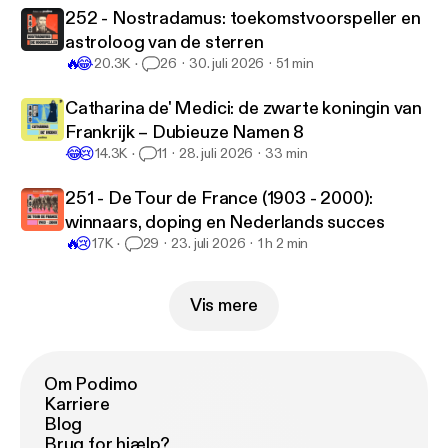
252 - Nostradamus: toekomstvoorspeller en
astroloog van de sterren
🔥
😂
20.3K
26
30. juli 2026
51 min
Catharina de' Medici: de zwarte koningin van
Frankrijk – Dubieuze Namen 8
😂
😢
14.3K
11
28. juli 2026
33 min
251 - De Tour de France (1903 - 2000):
winnaars, doping en Nederlands succes
🔥
😢
17K
29
23. juli 2026
1 h 2 min
Vis mere
Om Podimo
Karriere
Blog
Brug for hjælp?