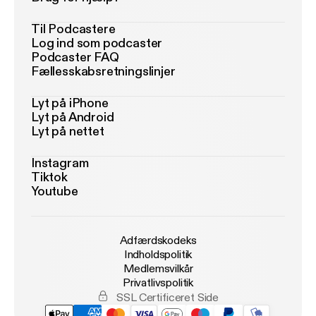
Til Podcastere
Log ind som podcaster
Podcaster FAQ
Fællesskabsretningslinjer
Lyt på iPhone
Lyt på Android
Lyt på nettet
Instagram
Tiktok
Youtube
Adfærdskodeks
Indholdspolitik
Medlemsvilkår
Privatlivspolitik
SSL Certificeret Side