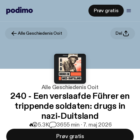
Prøv gratis
Alle Geschiedenis Ooit
Del
Alle Geschiedenis Ooit
240 - Een verslaafde Führer en
trippende soldaten: drugs in
nazi-Duitsland
🔥
😲
5.3K
36
55 min · 7. maj 2026
Prøv gratis