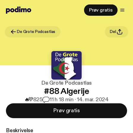
Prøv gratis
De Grote Podcastlas
Del
De Grote Podcastlas
#88 Algerije
🔥
💜
825
1
1 h 18 min · 14. mar. 2024
Prøv gratis
Beskrivelse