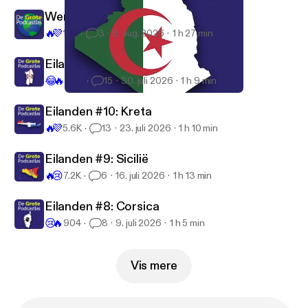
door naar Tonga, ṭṭṛeḥ! See
Wereldsteden #17: Kaapstad
omnystudio.com/listener [
https://omnystudio.com/li
🔥
💜
197
3
6. aug. 2026
1 h 27 min
stener
] for privacy information.
Eilanden #11: Sardinië
😂
🔥
2.6K
15
30. juli 2026
1 h 9 min
#88 Algerije
De Grote Podcastlas
Eilanden #10: Kreta
🔥
💜
5.6K
13
23. juli 2026
1 h 10 min
Eilanden #9: Sicilië
🔥
😢
7.2K
6
16. juli 2026
1 h 13 min
Eilanden #8: Corsica
😢
🔥
904
8
9. juli 2026
1 h 5 min
Vis mere