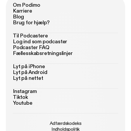
Om Podimo
Karriere
Blog
Brug for hjælp?
Til Podcastere
Log ind som podcaster
Podcaster FAQ
Fællesskabsretningslinjer
Lyt på iPhone
Lyt på Android
Lyt på nettet
Instagram
Tiktok
Youtube
Adfærdskodeks
Indholdspolitik