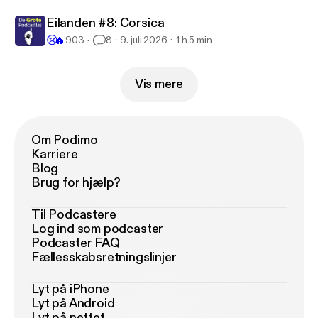
Eilanden #8: Corsica
😢
🔥
903
8
9. juli 2026
1 h 5 min
Vis mere
Om Podimo
Karriere
Blog
Brug for hjælp?
Til Podcastere
Log ind som podcaster
Podcaster FAQ
Fællesskabsretningslinjer
Lyt på iPhone
Lyt på Android
Lyt på nettet