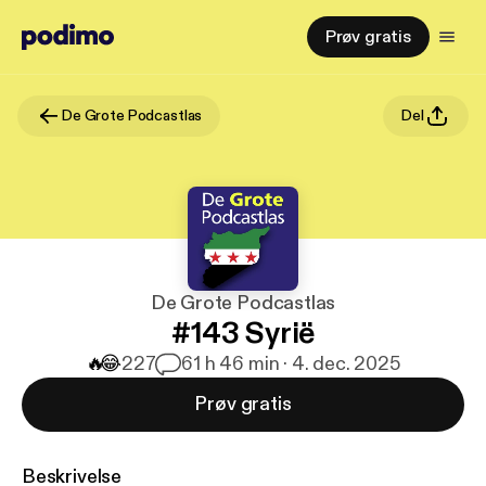
Prøv gratis
De Grote Podcastlas
Del
De Grote Podcastlas
#143 Syrië
🔥
😂
227
6
1 h 46 min · 4. dec. 2025
Prøv gratis
Beskrivelse