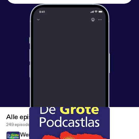
positieve start met een garantie tot 500 euro. We
zijn nooit volledig, wel origineel. Geen experts, maar
wel liefhebbers. Hebben we tóch iets verkeerd
gezegd of zijn we iets cruciaals vergeten? Volg ons
en laat het weten. Ons boek is uit! Haal 'm bij je
lokale boekwinkel of bestel 'm hier! [
https://www.gro
tepodcastlas.nl/#boek
] B [
https://www.grotepodca
stlas.nl/#boek
]en je op zoek naar de shownotes?
Die vind je op onze website [
http://grotepodcastlas.
nl/
]. 🌍 Twitter. [
https://twitter.com/GrotePodcastla
s
] 🌍 Instagram. [
https://www.instagram.com/grote
podcastlas/
] 🌍 Vriend van de show. [
https://vriendv
andeshow.nl/de-grote-podcastlas
]
🌍 Telegramgroep [
https://t.me/+YNJhMB9EGZIwY
WQ0
]. De Grote Podcastlas wordt opgenomen in
onze mini-huiskamerstudio in Utrecht en
Alle episoder
gepresenteerd door Max Gerritsen, Hugo
249 episoder
Noordman en Leon Boelens. De eindmontage
Wereldsteden #17: Kaapstad
wordt gedaan door Jonas van Impe. [
http://www.jon