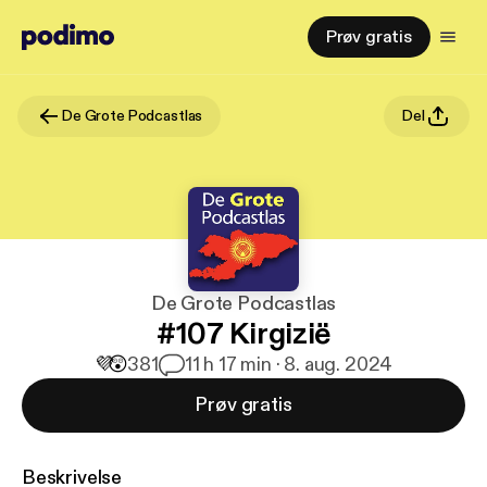
Prøv gratis
De Grote Podcastlas
Del
De Grote Podcastlas
#107 Kirgizië
💜
😲
381
1
1 h 17 min · 8. aug. 2024
Prøv gratis
Beskrivelse