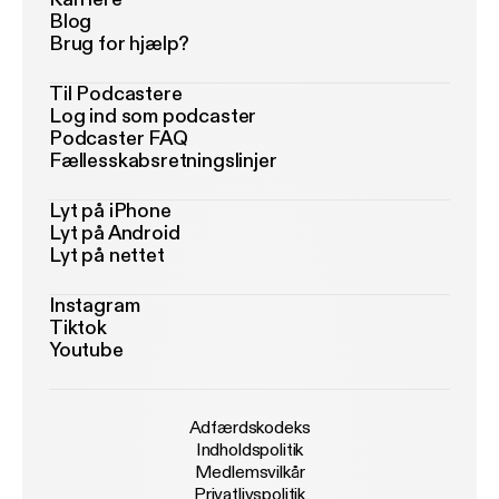
Blog
Brug for hjælp?
Til Podcastere
Log ind som podcaster
Podcaster FAQ
Fællesskabsretningslinjer
Lyt på iPhone
Lyt på Android
Lyt på nettet
Instagram
Tiktok
Youtube
Adfærdskodeks
Indholdspolitik
Medlemsvilkår
Privatlivspolitik