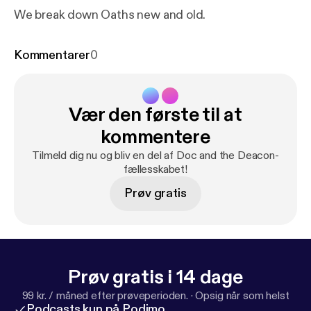
We break down Oaths new and old.
Kommentarer
0
Vær den første til at
kommentere
Tilmeld dig nu og bliv en del af Doc and the Deacon-
fællesskabet!
Prøv gratis
Prøv gratis i 14 dage
99 kr. / måned efter prøveperioden.
·
Opsig når som helst
Podcasts kun på Podimo