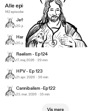
Alle episoder
142 episoder
Jeffrey Dahmer - Ep126
20. juli 2026
30 min
Hantavirus - Ep125
20. juni 2026
36 min
Hippocratic Oath Ep120
Doc and the Deacon
Raelism - Ep124
17. maj 2026
29 min
HPV - Ep 123
21. apr. 2026
36 min
Cannibalism -Ep122
23. mar. 2026
35 min
Vis mere