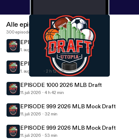
Alle episoder
300 episoder
EPISODE 1001 Draft Utopia 6 Pack
1. aug. 2026
1 h 40 min
EPISODE 1001 Draft Utopia 6 Pack
1. aug. 2026
2 h 12 min
EPISODE 992 2026 NFL Draft Day 3
Draft Utopia
EPISODE 1000 2026 MLB Draft
11. juli 2026
4 h 42 min
EPISODE 999 2026 MLB Mock Draft
11. juli 2026
32 min
EPISODE 999 2026 MLB Mock Draft
11. juli 2026
53 min