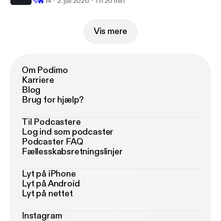
💜
🔥
14
2. juli 2026
1 h 26 min
Vis mere
Om Podimo
Karriere
Blog
Brug for hjælp?
Til Podcastere
Log ind som podcaster
Podcaster FAQ
Fællesskabsretningslinjer
Lyt på iPhone
Lyt på Android
Lyt på nettet
Instagram