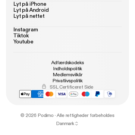
Lyt på iPhone
Lyt på Android
Lyt på nettet
Instagram
Tiktok
Youtube
Adfærdskodeks
Indholdspolitik
Medlemsvilkår
Privatlivspolitik
SSL Certificeret Side
© 2026 Podimo · Alle rettigheder forbeholdes
Danmark