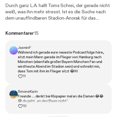
Durch ganz L.A. hallt Toms Schrei, der gerade nicht
weiß, was ihn mehr stresst. Ist es die Suche nach
dem unauffindbaren Stadion-Anorak für das
Rückspiel gegen PSG, das ständige Zupfen der
wachsenden Mähne in der Schulterregion, oder das
Kommentarer
15
Leben seines Bruders im Saus und Braus? Wobei
Saus für Bills Prollkarre steht, mit der er sowohl
JasminF
Newtons Gesetze als auch die Side Eyes der
Während ich gerade eure neueste Podcastfolge höre,
bräsigen Nachbarschaft ignoriert, und Braus für
sitzt mein Mann gerade im Flieger von Hamburg nach
Freundin Sarah, deren Anwesenheit dem gestrigen
München (ebenfalls großer Bayern München Fan und
wird heute Abend im Stadion sein) und schreibt mir,
Abend zusätzlich zu ein paar unlöschbaren
dass Tom mit ihm im Flieger sitzt 😂￼
Nacktfotos auch noch einen ordentlichen Hung-
11
Over entlockte. Zum Glück hat Daniel schon für
Drinks gesorgt. Cheers, ihr Mäuse! Alle weiteren
SimoneKarin
Infos rund um den Podcast, Updates und
Freunde … denkt bei Klopapier mal an die Damen 😂😂
Werbepartner findet ihr hier:
https://www.instagram.
😂 da geht „an den Baum nicht“
com/kaulitzhills.podcast/
[
https://www.instagram.c
10
om/kaulitzhills.podcast/
] Learn more about your ad