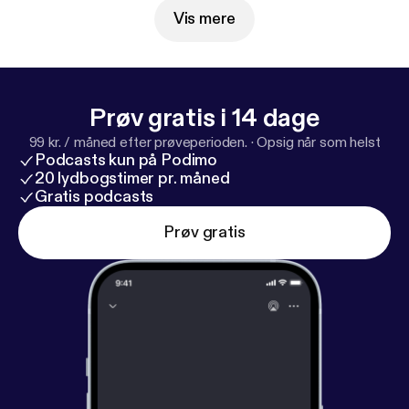
choices. Visit podcastchoices.com/adchoices [
http
Vis mere
s://podcastchoices.com/adchoices
]
Prøv gratis i 14 dage
99 kr. / måned efter prøveperioden.
·
Opsig når som helst
Podcasts kun på Podimo
20 lydbogstimer pr. måned
Gratis podcasts
Prøv gratis