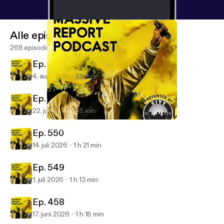
Alle episoder
268 episoder
Ep. 252
4. aug. 2026
59 min
Ep. 551
22. juli 2026
58 min
Ep. 540
Massive Report Podcast
Ep. 550
14. juli 2026
1 h 21 min
Ep. 549
1. juli 2026
1 h 13 min
Ep. 458
17. juni 2026
1 h 18 min