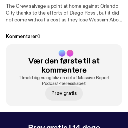
The Crew salvage a point at home against Orlando
City thanks to the efforts of Diego Rossi, but it did
not come without a cost as they lose Wessam Abou
Ali to a season ending injury. Where does the team
go from here?
Kommentarer
0
Vær den første til at
kommentere
Tilmeld dig nu og bliv en del af Massive Report
Podcast-fællesskabet!
Prøv gratis
Prøv gratis i 14 dage