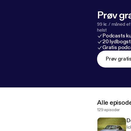
Prøv gra
99 kr. / måned e
helst
Podcasts k
20 lydbogst
Gratis podc
Prøv grati
Alle episod
129 episoder
D
Ic