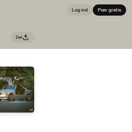
Log ind
Prøv gratis
Del