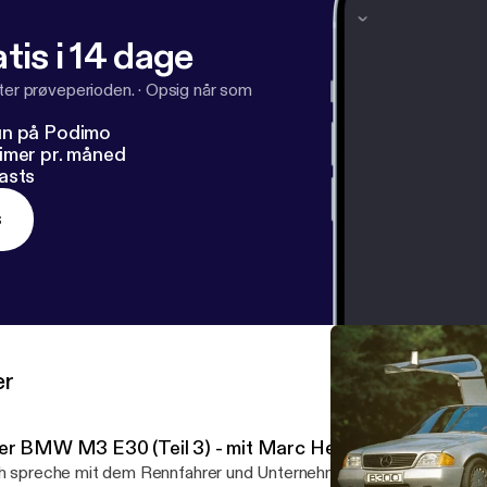
tis i 14 dage
fter prøveperioden.
·
Opsig når som
un på Podimo
imer pr. måned
asts
s
er
er BMW M3 E30 (Teil 3) - mit Marc Hessel
h spreche mit dem Rennfahrer und Unternehmer Marc Hessel über