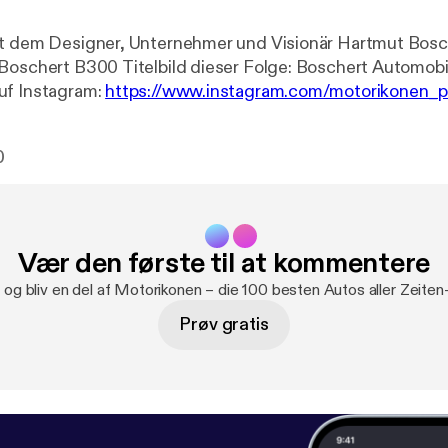
it dem Designer, Unternehmer und Visionär Hartmut Bosc
 dieser Folge: Boschert Automobile GmbH
uf Instagram:
https://www.instagram.com/motorikonen_
gram.com/motorikonen_podcast/
] Motorikonen auf Face
com/Motorikonen-106452961735199
[
https://www.face
0
52961735199
] Motorikonen gibt’s übrigens auch zum Kaufen, Anziehen
ken:
https://motorikonen.myspreadshop.de
[
https://motor
n Problem! Für deinen Zugang zu zielgerichteter Podcast
Vær den første til at kommentere
tps://audiomarktplatz.de/?mtm_campaign=pam&mtm_so
tplatz.de [
https://audiomarktplatz.de/?mtm_campaign=
u og bliv en del af Motorikonen – die 100 besten Autos aller Zeiten
s
] - Geschichten, die bleiben - überall und jederzeit!
Prøv gratis