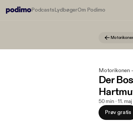
Podcasts
Lydbøger
Om Podimo
Motorikonen – 
Der Bosc
Hartmu
50 min · 11. ma
Prøv gratis