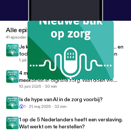
Alle episoder
41 episoder
Je krijgt alles uitgelegd in het ziekenhuis… en
toch weet je daarna niet wat je moet doen
1. juli 2026
34 min
4 miljoen Nederlanders kunnen niet
meekomen in digitale zorg. Wat doen we
Eerst het Verpleegkundig Adviesgesprek, dan de zorg.
Nieuwe blik op zorg
daaraan?
10. juni 2026
30 min
Is de hype van AI in de zorg voorbij?
😲
1
21. maj 2026
32 min
1 op de 5 Nederlanders heeft een verslaving.
Wat werkt om te herstellen?