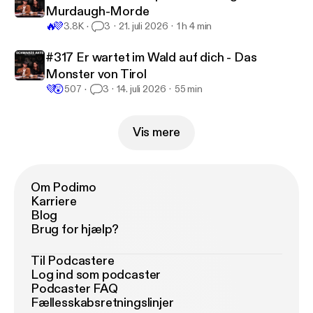
Murdaugh-Morde
🔥
💜
3.8K
3
21. juli 2026
1 h 4 min
#317 Er wartet im Wald auf dich - Das
Monster von Tirol
💜
😲
507
3
14. juli 2026
55 min
Vis mere
Om Podimo
Karriere
Blog
Brug for hjælp?
Til Podcastere
Log ind som podcaster
Podcaster FAQ
Fællesskabsretningslinjer