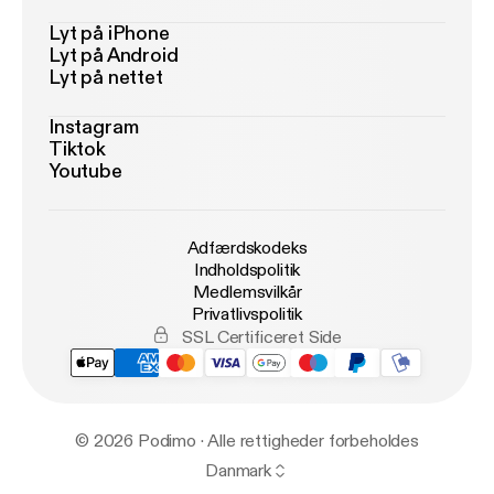
Lyt på iPhone
Lyt på Android
Lyt på nettet
Instagram
Tiktok
Youtube
Adfærdskodeks
Indholdspolitik
Medlemsvilkår
Privatlivspolitik
SSL Certificeret Side
© 2026 Podimo · Alle rettigheder forbeholdes
Danmark