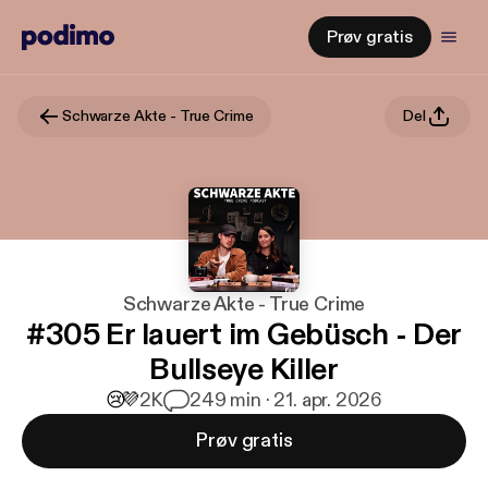
Prøv gratis
Schwarze Akte - True Crime
Del
Schwarze Akte - True Crime
#305 Er lauert im Gebüsch - Der
Bullseye Killer
😢
💜
2K
2
49 min · 21. apr. 2026
Prøv gratis