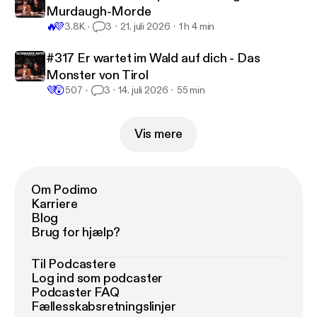
Murdaugh-Morde
🔥
💜
3.8K
3
21. juli 2026
1 h 4 min
#317 Er wartet im Wald auf dich - Das
Monster von Tirol
💜
😲
507
3
14. juli 2026
55 min
Vis mere
Om Podimo
Karriere
Blog
Brug for hjælp?
Til Podcastere
Log ind som podcaster
Podcaster FAQ
Fællesskabsretningslinjer