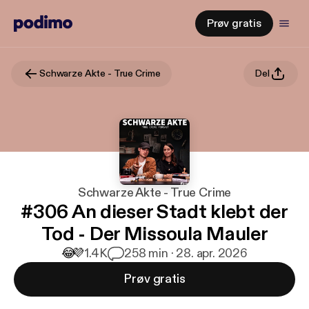
Prøv gratis
Schwarze Akte - True Crime
Del
Schwarze Akte - True Crime
#306 An dieser Stadt klebt der
Tod - Der Missoula Mauler
😂
💜
1.4K
2
58 min · 28. apr. 2026
Prøv gratis