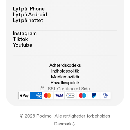
Lyt på iPhone
Lyt på Android
Lyt på nettet
Instagram
Tiktok
Youtube
Adfærdskodeks
Indholdspolitik
Medlemsvilkår
Privatlivspolitik
SSL Certificeret Side
© 2026 Podimo · Alle rettigheder forbeholdes
Danmark