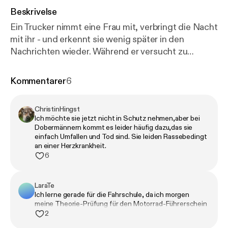
Beskrivelse
Ein Trucker nimmt eine Frau mit, verbringt die Nacht
mit ihr - und erkennt sie wenig später in den
Nachrichten wieder. Während er versucht zu
begreifen, mit wem er da wohl Sex hatte, sucht eine
Mutter zur selben Zeit verzweifelt nach ihrem Sohn.
Kommentarer
6
Die Spur führt zu einer abgelegenen Farm, auf der
nichts so ist, wie es scheint. Was geschah auf
ChristinHingst
diesem riesigen Anwesen? Und welche Rolle spielt
Ich möchte sie jetzt nicht in Schutz nehmen,aber bei
die mysteriöse Frau? Links zur Folge: *** Anne bei
Dobermännern kommt es leider häufig dazu,das sie
Wild Crimes Staffel 1 - Jagd auf Bruno
https://www.
einfach Umfallen und Tod sind. Sie leiden Rassebedingt
an einer Herzkrankheit.
ardsounds.de/episode/urn:ard:episode:389e03065
6
8974a99/
[
https://www.ardsounds.de/episode/urn:
ard:episode:389e030658974a99
] *** Sheila als
junge Frau:
https://ogy.de/90wk
[
https://ogy.de/90
LaraTe
Ich lerne gerade für die Fahrschule, da ich morgen
wk
]
https://ogy.de/lmf3
[
https://ogy.de/lmf3
] ***
meine Theorie-Prüfung für den Motorrad-Führerschein
Fotos der älteren Sheila:
https://ogy.de/38jc
[
http
habe. 😂
2
s://ogy.de/38jc
]
https://ogy.de/3a9a
[
https://ogy.de/