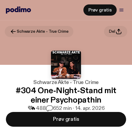
Prøv gratis
Schwarze Akte - True Crime
Del
Schwarze Akte - True Crime
#304 One-Night-Stand mit
einer Psychopathin
💜
🔥
488
6
52 min · 14. apr. 2026
Prøv gratis