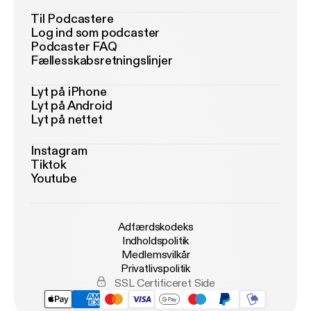
Til Podcastere
Log ind som podcaster
Podcaster FAQ
Fællesskabsretningslinjer
Lyt på iPhone
Lyt på Android
Lyt på nettet
Instagram
Tiktok
Youtube
Adfærdskodeks
Indholdspolitik
Medlemsvilkår
Privatlivspolitik
SSL Certificeret Side