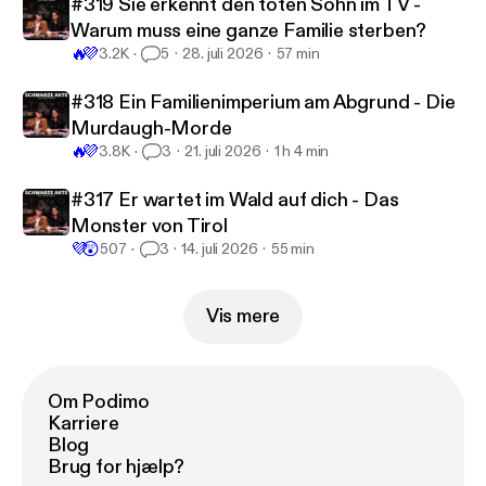
#319 Sie erkennt den toten Sohn im TV -
Warum muss eine ganze Familie sterben?
🔥
💜
3.2K
5
28. juli 2026
57 min
#318 Ein Familienimperium am Abgrund - Die
Murdaugh-Morde
🔥
💜
3.8K
3
21. juli 2026
1 h 4 min
#317 Er wartet im Wald auf dich - Das
Monster von Tirol
💜
😲
507
3
14. juli 2026
55 min
Vis mere
Om Podimo
Karriere
Blog
Brug for hjælp?