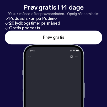
Unser Impressum findest du hier:
https://silicon-we
Prøv gratis i 14 dage
ekly.de/impressum/
[
https://silicon-weekly.de/impre
99 kr. / måned efter prøveperioden.
·
Opsig når som helst
ssum/
]
Podcasts kun på Podimo
20 lydbogstimer pr. måned
Gratis podcasts
Prøv gratis