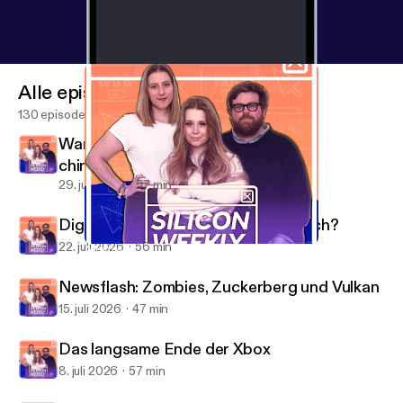
Alle episoder
130 episoder
Warum die USA plötzlich nervös auf
chinesische KI schauen
29. juli 2026
57 min
Digitaler Euro: Was soll das eigentlich?
22. juli 2026
56 min
Artemis II: Eine Rückkehr ohne Landung
Silicon Weekly
Newsflash: Zombies, Zuckerberg und Vulkan
15. juli 2026
47 min
Das langsame Ende der Xbox
8. juli 2026
57 min