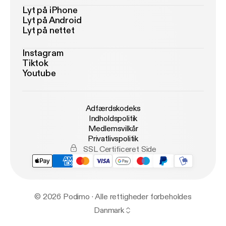
Lyt på iPhone
Lyt på Android
Lyt på nettet
Instagram
Tiktok
Youtube
Adfærdskodeks
Indholdspolitik
Medlemsvilkår
Privatlivspolitik
SSL Certificeret Side
© 2026 Podimo · Alle rettigheder forbeholdes
Danmark