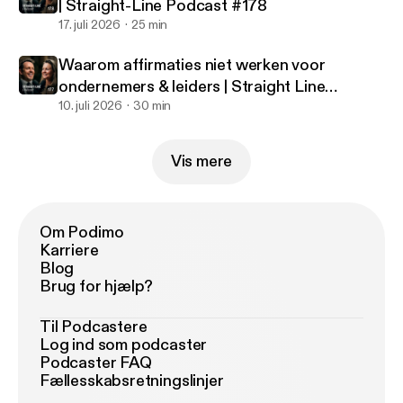
| Straight-Line Podcast #178
17. juli 2026
25 min
Waarom affirmaties niet werken voor
ondernemers & leiders | Straight Line
Podcast #177
10. juli 2026
30 min
Vis mere
Om Podimo
Karriere
Blog
Brug for hjælp?
Til Podcastere
Log ind som podcaster
Podcaster FAQ
Fællesskabsretningslinjer