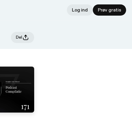
Log ind
Prøv gratis
Del