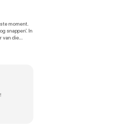
uiste moment.
og snappen'. In
r van die
een houding.
nbaar en
verschil tussen
en inzicht
het minste is
hwXZ5Bs
[
http
!
youtu.be/P3RJ
//youtu.be/LzG
beren:
https://y
otTiqTX1oQ
[
h