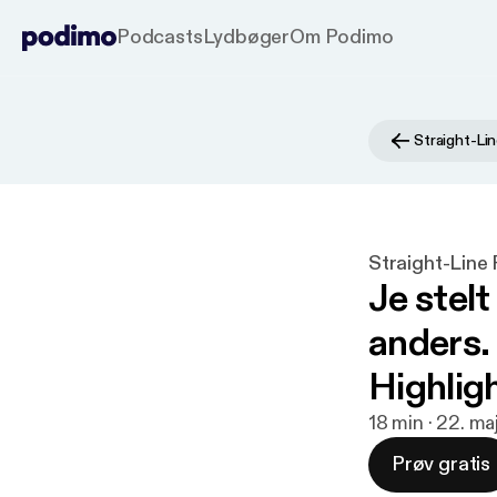
Podcasts
Lydbøger
Om Podimo
Straight-Li
Straight-Line
Je stelt
anders.
Highlig
18 min · 22. m
Prøv gratis