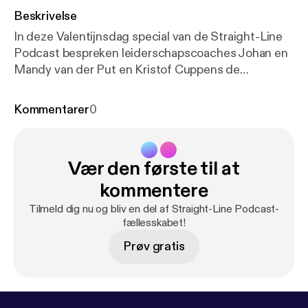
Beskrivelse
In deze Valentijnsdag special van de Straight-Line
Podcast bespreken leiderschapscoaches Johan en
Mandy van der Put en Kristof Cuppens de
uitdagingen die ondernemers en zakelijk leiders
ervaren in hun liefdesrelatie. Dankzij de krachtige
Kommentarer
0
tools van Straight-Line Leadership leer je naast je
ondernemerschap ook excelleren in de
liefdesrelatie met je partner. Beluister snel de
Vær den første til at
podcast en leer hoe je als drukke ondernemer je
relatie actief kunt bekrachtigen dankzij duidelijke
kommentere
communicatie en leiderschap. 📖 Download het
Tilmeld dig nu og bliv en del af Straight-Line Podcast-
besproken bulletin op de speciale podcastpagina
fællesskabet!
van deze aflevering:
https://www.straightlineleaders
Prøv gratis
hip.com/?post_type=podcast&p=13624