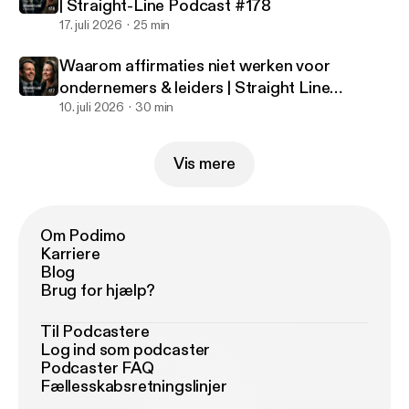
| Straight-Line Podcast #178
17. juli 2026
25 min
Waarom affirmaties niet werken voor
ondernemers & leiders | Straight Line
Podcast #177
10. juli 2026
30 min
Vis mere
Om Podimo
Karriere
Blog
Brug for hjælp?
Til Podcastere
Log ind som podcaster
Podcaster FAQ
Fællesskabsretningslinjer