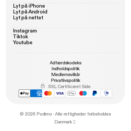
Lyt på iPhone
Lyt på Android
Lyt på nettet
Instagram
Tiktok
Youtube
Adfærdskodeks
Indholdspolitik
Medlemsvilkår
Privatlivspolitik
SSL Certificeret Side
© 2026 Podimo · Alle rettigheder forbeholdes
Danmark