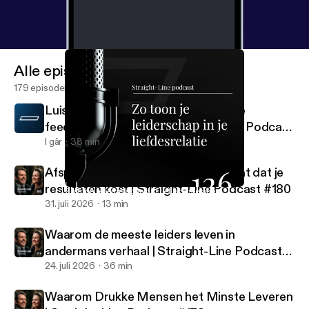
Alle episoder
179 episoder
Luister dit als er niks gebeurt met de
feedback in je bedrijf | Straight-Line Podcast
#181
I går
38 min
Afspraken vs. verwachtingen: het gat dat je
resultaten kost | Straight-Line Podcast #180
Zo toon je leiderschap in je liefdesrelatie
Straight-Line Podcast
31. juli 2026
13 min
Waarom de meeste leiders leven in
andermans verhaal | Straight-Line Podcast
#179
24. juli 2026
36 min
Waarom Drukke Mensen het Minste Leveren