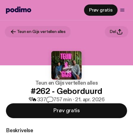
Prøv gratis
Teun en Gijs vertellen alles
Del
Teun en Gijs vertellen alles
#262 - Geborduurd
💜
🔥
337
7
57 min · 21. apr. 2026
Prøv gratis
Beskrivelse