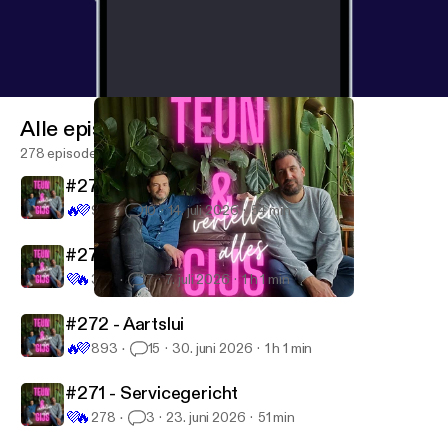
Alle episoder
278 episoder
#274 - Gekalmeerd
🔥
💜
971
10
14. juli 2026
54 min
#273 - Impromptu
💜
🔥
345
7
7. juli 2026
1 h 1 min
#262 - Geborduurd
Teun en Gijs vertellen alles
#272 - Aartslui
🔥
💜
893
15
30. juni 2026
1 h 1 min
#271 - Servicegericht
💜
🔥
278
3
23. juni 2026
51 min