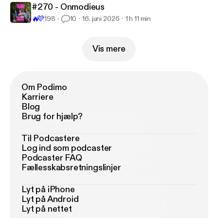
#270 - Onmodieus
🔥
💜
198
10
16. juni 2026
1 h 11 min
Vis mere
Om Podimo
Karriere
Blog
Brug for hjælp?
Til Podcastere
Log ind som podcaster
Podcaster FAQ
Fællesskabsretningslinjer
Lyt på iPhone
Lyt på Android
Lyt på nettet