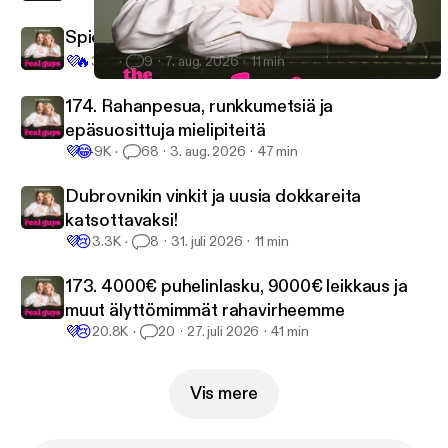
Spicy QA extra
💜
🔥
3.1K
9
7. aug. 2026
11 min
168. Vuodatetut alastonkuvat, gay awakening ja SUURI uutinen
The Real Guys
174. Rahanpesua, runkkumetsiä ja
epäsuosittuja mielipiteitä
💜
😂
9K
68
3. aug. 2026
47 min
Dubrovnikin vinkit ja uusia dokkareita
katsottavaksi!
💜
😢
3.3K
8
31. juli 2026
11 min
173. 4000€ puhelinlasku, 9000€ leikkaus ja
muut älyttömimmät rahavirheemme
💜
😢
20.8K
20
27. juli 2026
41 min
Vis mere