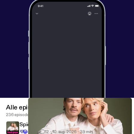
Alle episoder
236 episoder
Spicy Q&A ja parisuhdepaljastus
💜
😂
7.6K
12
10. aug. 2026
39 min