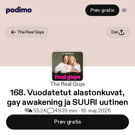
Prøv gratis
The Real Guys
Del
The Real Guys
168. Vuodatetut alastonkuvat,
gay awakening ja SUURI uutinen
💜
🔥
55.2K
49
39 min · 18. maj 2026
Prøv gratis