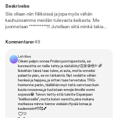
Beskrivelse
Siis ollaan niin fiiliksissä ja jopa myös vähän
kauhuissamme meidän tulevasta keikasta. Me
juonnetaan **********!!! Jutellaan siitä minkä takia
tämä on meille niin tärkeää sekä muistellaan gay
awakening hetkiä. Testataan jaksossa meitä JA sua
Kommentarer
49
kuinka stereotyyppisiä homoja me ollaan :D
LEIKKIMIELISESTI
Lehtilee
Oikein paljon onnea Priden juontopestistä, se
kunniaviitta on teille tehty ja räätälöity!👏🏼🤩😍🏳️‍🌈
Ikävähän tässä taas tulee, ei auta, mutta onneksi
palaatte pian, se on tärkeintä. Nyt vedätte vähän
henkeä ja happea, ja sitten taas tervetuloa TRG-
heimonne pariin, täällähän myö teitä varrotaan kuin
kuuta nousevaa,ja tuutataan emojia ilmoille sormi
sojossa😂 Toivon tietty että tulette Espanjaan
"kielikurssille", mutta kuten sanottu,aina mukana
matkassa minne tienne viekään.Hyvää lomaa ja
kuulemisiin!🫡🥰💕
12