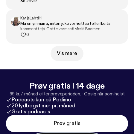
Se 2 svar
KatjaLahti11
Mä en ymmärrä, miten joku voi heittää teille ilkeitä
kommentteja! Ootte varmasti yksiä Suomen
hauskimmista ja mukavimmista ihmisistä. Ootte tuoneet
6
huikeen määrän hymyjä ja nauruntyrskähdyksiä elämääni.
🔥❤️ Kiitos ihanat! Toivottavasti jaksatte jatkaa
podcastailua vielä pitkään. Ja onnea uudesta
Vis mere
juontohommasta! You guys rock! 🤘💪🥰
Prøv gratis i 14 dage
99 kr. / måned efter prøveperioden.
·
Opsig når som helst
Podcasts kun på Podimo
20 lydbogstimer pr. måned
Gratis podcasts
Prøv gratis