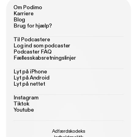
Om Podimo
Karriere
Blog
Brug for hjælp?
Til Podcastere
Log ind som podcaster
Podcaster FAQ
Fællesskabsretningslinjer
Lyt på iPhone
Lyt på Android
Lyt på nettet
Instagram
Tiktok
Youtube
Adfærdskodeks