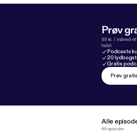
Prøv gra
99 kr. / måned e
helst
Podcasts k
20 lydbogst
Gratis podc
Prøv grati
Alle episod
49 episoder