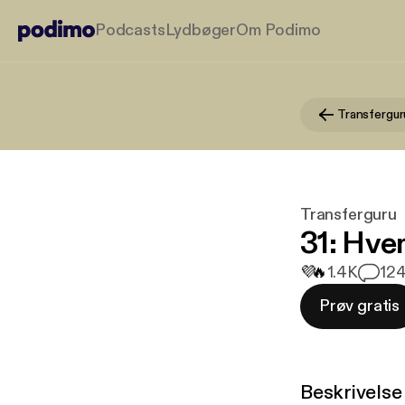
Podcasts
Lydbøger
Om Podimo
Transfergur
Transferguru
31: Hve
💜
🔥
1.4K
12
4
Prøv gratis
Beskrivelse