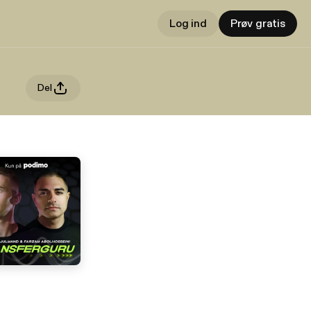
Log ind
Prøv gratis
Del