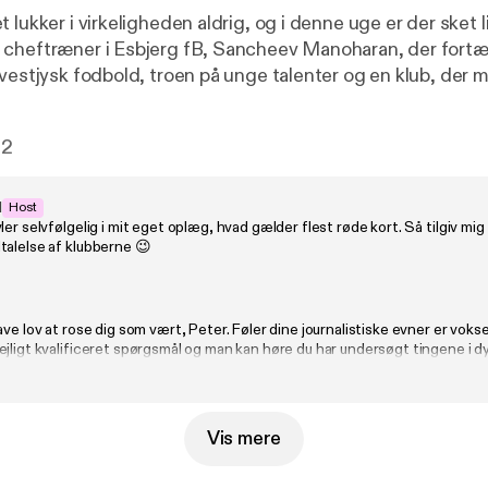
 lukker i virkeligheden aldrig, og i denne uge er der sket li
cheftræner i Esbjerg fB, Sancheev Manoharan, der fortæ
 vestjysk fodbold, troen på unge talenter og en klub, der 
rænerfronten i FC København, og endnu en
ørgsmålet sig hos Farzam og Peter: Hvor længe bliver J
12
ken? Samtidig tager vi temperaturen på direktør-stoledans
nder Peter og Farzam en potentiel joker: Kan
Kristian Kjær lokkes til hovedstaden? Denne episode er optaget
d
Host
ler selvfølgelig i mit eget oplæg, hvad gælder flest røde kort. Så tilgiv mig
talelse af klubberne 😉
ave lov at rose dig som vært, Peter. Føler dine journalistiske evner er voks
jligt kvalificeret spørgsmål og man kan høre du har undersøgt tingene i d
fra.
Vis mere