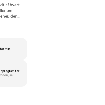
dt af hvert.
ller om
mener, den
acob Neestrup
en i dansk
 onsdag d. 11/3 26.
 for min
et program for
ybden, så