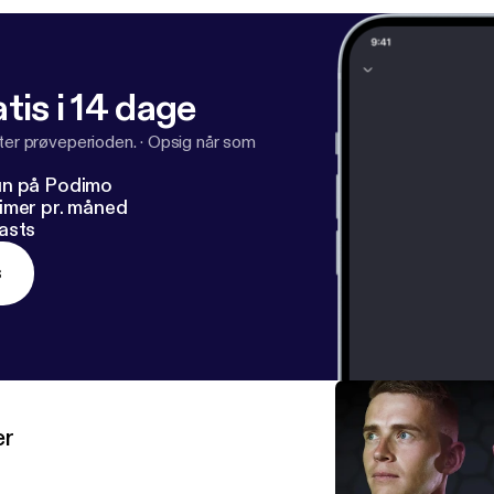
tis i 14 dage
fter prøveperioden.
·
Opsig når som
un på Podimo
imer pr. måned
asts
s
er