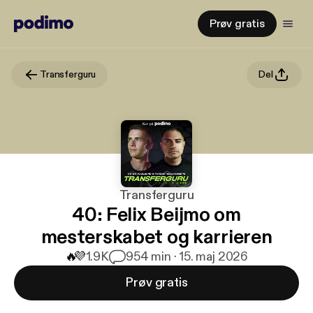
Prøv gratis
Transferguru
Del
Transferguru
40: Felix Beijmo om
mesterskabet og karrieren
🔥
💜
1.9K
9
54 min · 15. maj 2026
Prøv gratis