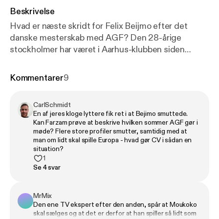
Beskrivelse
Hvad er næste skridt for Felix Beijmo efter det
danske mesterskab med AGF? Den 28-årige
stockholmer har været i Aarhus-klubben siden
2023, men har kontraktudløb til sommer, og i denne
samtale indvier han Transferguru i sine overvejelser
Kommentarer
9
om fremtiden - og i sine tanker om sit
følelsesbetonede lederskab, den stadig manglende
CarlSchmidt
debut på det svenske landshold, presset i branchen
En af jeres kloge lyttere fik ret i at Bejimo smuttede.
og en fodboldby, hvor man står sammen. Vi indleder
Kan Farzam prøve at beskrive hvilken sommer AGF gør i
med en opringning til Beijmo fra efterfesten onsdag
møde? Flere store profiler smutter, samtidig med at
man om lidt skal spille Europa - hvad gør CV i sådan en
formiddag - selve interviewet er optaget i den
situation?
seneste landskampspause, da Transferguru lagde
1
vejen forbi Aarhus.
Se 4 svar
MrMix
Den ene TV ekspert efter den anden, spår at Moukoko
skal sælges og at det er derfor at han spiller så lidt som