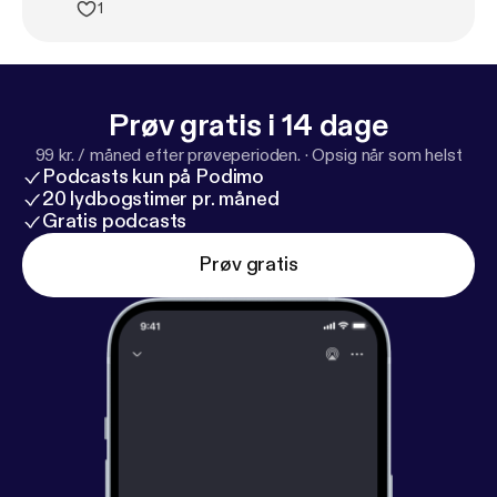
han gør. Så nu vil jeg gerne høre en ægte ekspert, bliver
1
Moukoko i hovedstaden eller er der bud efter ham? En
“tysk” træner i Bo Svensson burde vel om nogen kunne
få gang i ham og man kan vel ikke blive ved med at have
evigt skadet Cornelius rendende
Prøv gratis i 14 dage
99 kr. / måned efter prøveperioden.
·
Opsig når som helst
Podcasts kun på Podimo
20 lydbogstimer pr. måned
Gratis podcasts
Prøv gratis