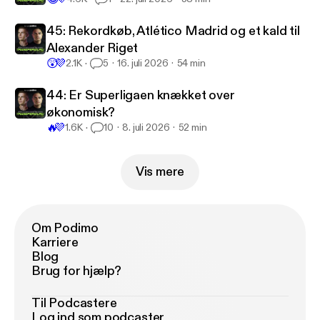
45: Rekordkøb, Atlético Madrid og et kald til
Alexander Riget
😲
💜
2.1K
5
16. juli 2026
54 min
44: Er Superligaen knækket over
økonomisk?
🔥
💜
1.6K
10
8. juli 2026
52 min
Vis mere
Om Podimo
Karriere
Blog
Brug for hjælp?
Til Podcastere
Log ind som podcaster