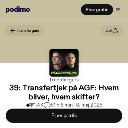
Prøv gratis
Transferguru
Del
Transferguru
39: Transfertjek på AGF: Hvem
bliver, hvem skifter?
🔥
💜
1.4K
6
1 h 8 min · 8. maj 2026
Prøv gratis