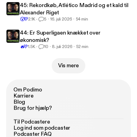
45: Rekordkøb, Atlético Madrid og et kald til
Alexander Riget
😲
💜
2.1K
5
16. juli 2026
54 min
44: Er Superligaen knækket over
økonomisk?
🔥
💜
1.5K
10
8. juli 2026
52 min
Vis mere
Om Podimo
Karriere
Blog
Brug for hjælp?
Til Podcastere
Log ind som podcaster
Podcaster FAQ