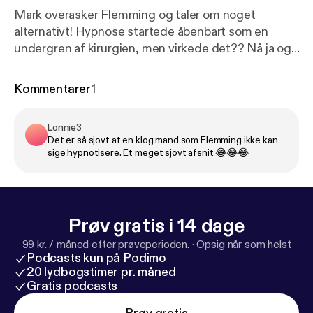
Mark overasker Flemming og taler om noget
alternativt! Hypnose startede åbenbart som en
undergren af kirurgien, men virkede det?? Nå ja og
så er der også nogen klunker på 53kg der bliver
skåret af, det er jo et af Marks afsnit. Hvis du vil
Kommentarer
1
være med til at optage live med os på Discord kan
du støtte os på 10er og blive en af vores
Lonnie3
kernelyttere
https://vudfordret.10er.app
[
https://vud
Det er så sjovt at en klog mand som Flemming ikke kan
fordret.10er.app/
] Du kan også tjekke vores
sige hypnotisere. Et meget sjovt afsnit 😂😂😂
webshop: bit.ly/vushop. Der er en hønsetrøje! Send
os vanvittig videnskab eller stil et spørgsmål på
vores hjemmeside:
https://videnskabeligtudfordret.
dk/lytterindsendelser
Tak til Christian Eiming for
Prøv gratis i 14 dage
disclaimer. Tak til Barometer-Bjarke for Gak-O-
99 kr. / måned efter prøveperioden.
·
Opsig når som helst
meteret. Husk at være dumme 🧠 Kilder: ------------
Podcasts kun på Podimo
---------------------------- Hosted on Acast. See
20 lydbogstimer pr. måned
acast.com/privacy [
https://acast.com/privacy
] for
Gratis podcasts
more information.