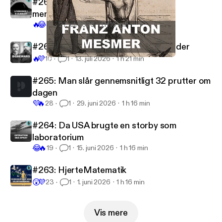
#267: Sommersjov med Mark: Abe
menstruationscyklus
🔥
😂
15
27. juli 2026
1 h 16 min
#266: Dinosaurknoglernes dødsfjender
🔥
💜
10
1
13. juli 2026
1 h 21 min
#260: Virker hypnose?
Videnskabeligt Udfordret
#265: Man slår gennemsnitligt 32 prutter om
dagen
💜
🔥
28
1
29. juni 2026
1 h 16 min
#264: Da USA brugte en storby som
laboratorium
😂
🔥
19
1
15. juni 2026
1 h 16 min
#263: HjerteMatematik
😲
💜
23
1
1. juni 2026
1 h 16 min
Vis mere