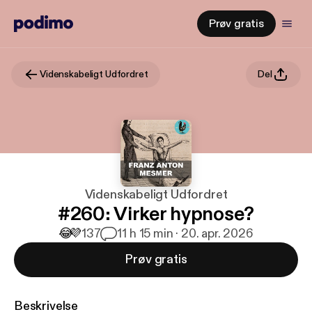
Prøv gratis
Videnskabeligt Udfordret
Del
Videnskabeligt Udfordret
#260: Virker hypnose?
😂
💜
137
1
1 h 15 min · 20. apr. 2026
Prøv gratis
Beskrivelse