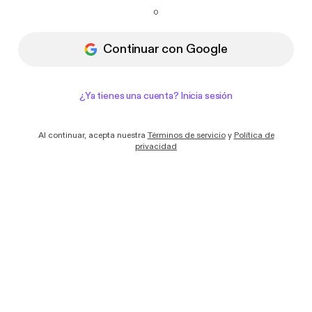
Quiero recibir correos electrónicos con
o
novedades y ofertas de Podimo
Continuar con Google
¿Ya tienes una cuenta? Inicia sesión
Al continuar, acepta nuestra
Términos de servicio
y
Política de
privacidad