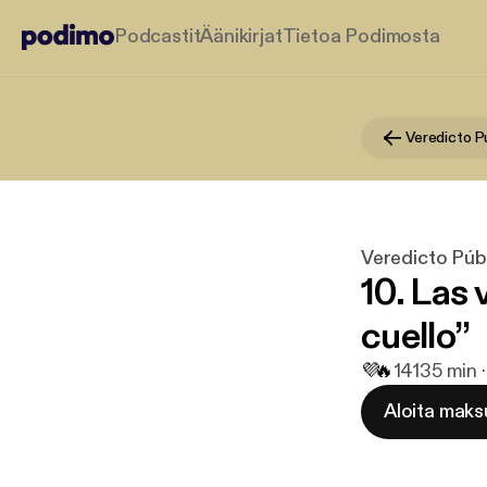
Podcastit
Äänikirjat
Tietoa Podimosta
Veredicto P
Veredicto Púb
10. Las
cuello”
💜
🔥
141
35 min ·
Aloita maks