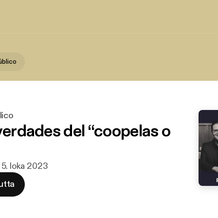
úblico
lico
 verdades del “coopelas o
 5. loka 2023
utta