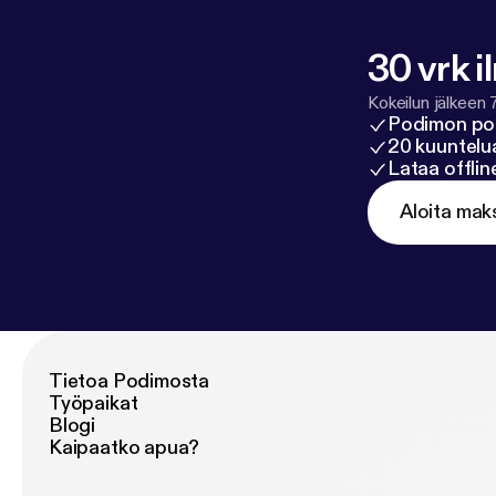
30 vrk i
Kokeilun jälkeen 
Podimon po
20 kuuntelua
Lataa offli
Aloita mak
Tietoa Podimosta
Työpaikat
Blogi
Kaipaatko apua?