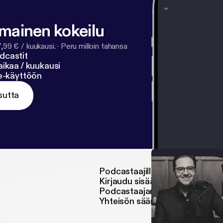
lmainen kokeilu
7,99 € / kuukausi.
·
Peru milloin tahansa
dcastit
ikaa / kuukausi
ne-käyttöön
sutta
Podcastaajille
Kirjaudu sisään podcastaajana
Podcastaajan FAQ
Yhteisön säännöt