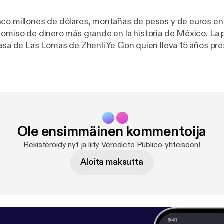
co millones de dólares, montañas de pesos y de euros en
omiso de dinero más grande en la historia de México. La po
casa de Las Lomas de Zhenli Ye Gon quien lleva 15 años pre
é fue del dinero del empresario farmacéutico, de su casa,
s cómplices y de él? Revisemos el escandaloso y mediát
rró a toda la clase política nacional. VEREDICTO PÚBLICO
 Radiópolis podcast Idea Original: Javier Risco Producció
ez, Orlando Oliveros y Gabriel Escorcia Conducción: Javi
ra Coordinación Editorial: Cecilia García Muñoz Investigac
Ole ensimmäinen kommentoija
gustín Salgado Edición video: Gabriel Escorcia López y G
uctor ejecutivo: Armando Reyna Coordinación ejecutiva:
Rekisteröidy nyt ja liity Veredicto Público-yhteisöön!
Aloita maksutta