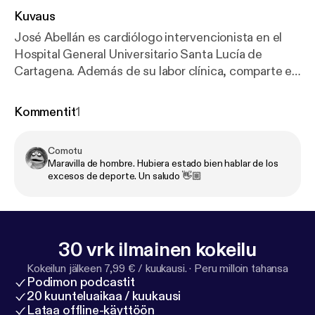
Kuvaus
José Abellán es cardiólogo intervencionista en el
Hospital General Universitario Santa Lucía de
Cartagena. Además de su labor clínica, comparte en
redes sociales contenido divulgativo con un
enfoque preventivo, acercando la salud
Kommentit
1
cardiovascular al público general. Sus múltiples
intervenciones a pacientes con patologías
Comotu
cardiovasculares le han permitido observar de
Maravilla de hombre. Hubiera estado bien hablar de los
primera mano el impacto de los hábitos de vida en la
excesos de deporte. Un saludo 👋🏼
salud del corazón. Para él, esta es la principal razón
del deterioro de este órgano. Es autor del libro "Lo
que tu corazón espera de ti" que invita a descubrir
qué necesita tu cuerpo para estar sano y adecuar el
30 vrk ilmainen kokeilu
estilo de vida para gozar así de una buena salud.
Kokeilun jälkeen 7,99 € / kuukausi.
·
Peru milloin tahansa
Podimon podcastit
20 kuunteluaikaa / kuukausi
Lataa offline-käyttöön