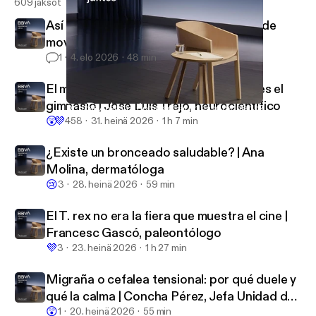
609 jaksot
Así reacciona tu cuerpo cuando dejas de
moverte | Inés Moreno, traumatóloga
1
4. elo 2026
48 min
El mejor lugar para hacer ejercicio no es el
gimnasio | José Luis Trejo, neurocientífico
Dr. Jose Abellán: ¿Cómo actuar en caso de infarto?
BBVA Aprendemos juntos
😲
💜
458
31. heinä 2026
1 h 7 min
¿Existe un bronceado saludable? | Ana
Molina, dermatóloga
😢
3
28. heinä 2026
59 min
El T. rex no era la fiera que muestra el cine |
Francesc Gascó, paleontólogo
💜
3
23. heinä 2026
1 h 27 min
Migraña o cefalea tensional: por qué duele y
qué la calma | Concha Pérez, Jefa Unidad del
😲
Dolor
1
20. heinä 2026
55 min