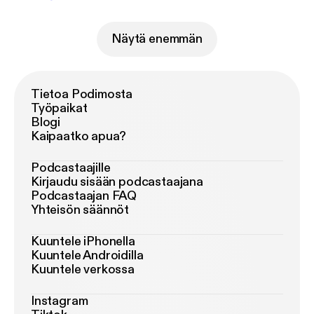
Näytä enemmän
Tietoa Podimosta
Työpaikat
Blogi
Kaipaatko apua?
Podcastaajille
Kirjaudu sisään podcastaajana
Podcastaajan FAQ
Yhteisön säännöt
Kuuntele iPhonella
Kuuntele Androidilla
Kuuntele verkossa
Instagram