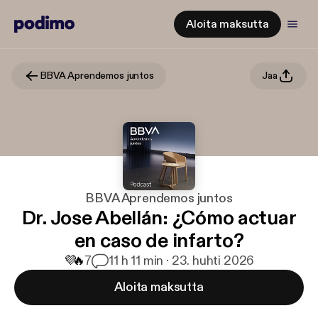
Aloita maksutta
BBVA Aprendemos juntos
Jaa
BBVA Aprendemos juntos
Dr. Jose Abellán: ¿Cómo actuar
en caso de infarto?
💜
🔥
7
1
1 h 11 min · 23. huhti 2026
Aloita maksutta