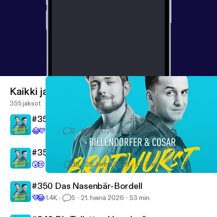
Kaikki jaksot
355 jaksot
#352 Auf Materijajaajaaal
😂
💜
447
2
4. elo 2026
59 min
#351 T wie Tollwut
😲
😢
3.4K
10
28. heinä 2026
1 h 7 min
#335 Der Puff-Masseur
Bratwurst und Baklava - mit Özcan Cosar und Bastian Bielendor
#350 Das Nasenbär-Bordell
💜
😂
1.4K
5
21. heinä 2026
53 min