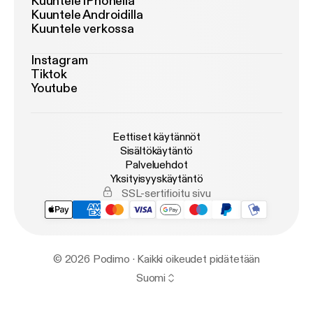
Kuuntele iPhonella
Kuuntele Androidilla
Kuuntele verkossa
Instagram
Tiktok
Youtube
Eettiset käytännöt
Sisältökäytäntö
Palveluehdot
Yksityisyyskäytäntö
SSL-sertifioitu sivu
© 2026 Podimo · Kaikki oikeudet pidätetään
Suomi