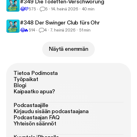
#349 Die Toiletten-Verschwörung
😂
💜
575
5
14. heinä 2026
40 min
#348 Der Swinger Club fürs Ohr
😂
🔥
514
4
7. heinä 2026
51 min
Näytä enemmän
Tietoa Podimosta
Työpaikat
Blogi
Kaipaatko apua?
Podcastaajille
Kirjaudu sisään podcastaajana
Podcastaajan FAQ
Yhteisön säännöt