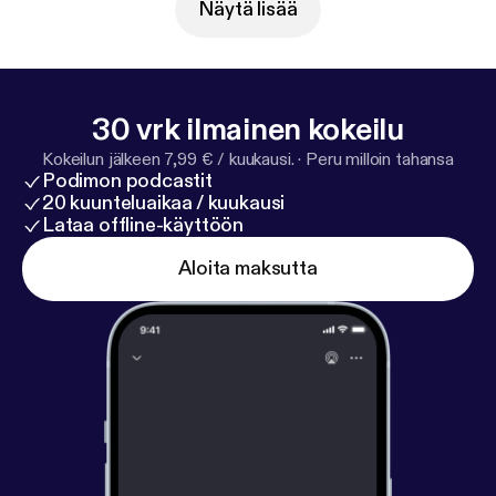
Schlupp vom Grünen Stern. Dieser Podcast wird
Näytä lisää
vermarktet von Julep Media: sales@julep.de
[sales@julep.de] +++ Wir verarbeiten im
Zusammenhang mit dem Angebot unserer
Podcasts Daten. Wenn Sie der automatischen
30 vrk ilmainen kokeilu
Übermittlung der Daten widersprechen
Kokeilun jälkeen 7,99 € / kuukausi.
·
Peru milloin tahansa
wollen, melden Sie sich hier: datenschutz@julep.de
Podimon podcastit
[datenschutz@julep.de]
20 kuunteluaikaa / kuukausi
Lataa offline-käyttöön
Aloita maksutta