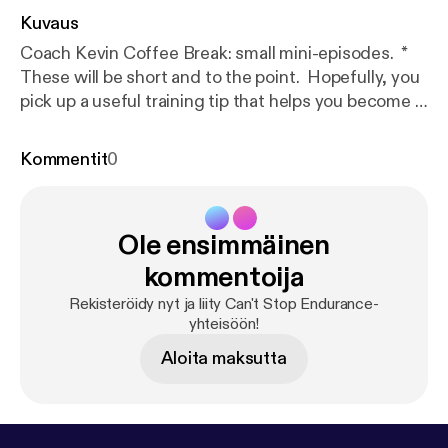
Kuvaus
Coach Kevin Coffee Break: small mini-episodes. *
These will be short and to the point. Hopefully, you
pick up a useful training tip that helps you become a
better, smarter runner. * Look up, runners! * Can
you see your shoes when you run? If so, you are
Kommentit
0
doing it wrong. * Tune in for a few quick running
form tips from Coach Kevin
Ole ensimmäinen
kommentoija
Rekisteröidy nyt ja liity Can't Stop Endurance-
yhteisöön!
Aloita maksutta