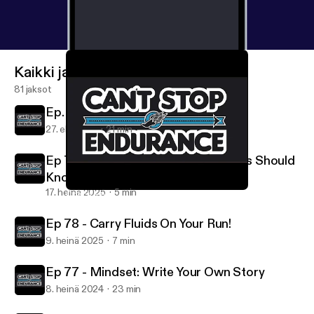
Kaikki jaksot
81 jaksot
Ep. 80: Back To Run School
27. elo 2025
21 min
Ep 79: How's The Weather? Runners Should
Know.
17. heinä 2025
5 min
Coach Kevin Coffee Break #1 - LOOK UP
Can't Stop Endurance
Ep 78 - Carry Fluids On Your Run!
9. heinä 2025
7 min
Ep 77 - Mindset: Write Your Own Story
8. heinä 2024
23 min