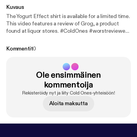
Kuvaus
The Yogurt Effect shirt is available for a limited time.
This video features a review of Grog, a product
found at liquor stores. #ColdOnes #worstreviewed
#1star Learn more about your ad choices. Visit
megaphone.fm/adchoices [
https://megaphone.fm/a
Kommentit
0
dchoices
]
Ole ensimmäinen
kommentoija
Rekisteröidy nyt ja liity Cold Ones-yhteisöön!
Aloita maksutta