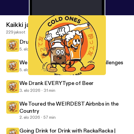
Kaikki jaksot
229 jaksot
Drunk Australians Try Science
5. elo 2026
28 min
We Tried Japanese Game Show Challenges
5. elo 2026
32 min
Drinking the WORST Alcohol in Existence
Cold Ones
We Drank EVERY Type of Beer
3. elo 2026
31 min
We Toured the WEIRDEST Airbnbs in the
Country
2. elo 2026
57 min
Going Drink for Drink with RackaRacka |