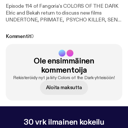
Episode 114 of Fangoria’s COLORS OF THE DARK
Elric and Bekah return to discuss new films
UNDERTONE, PRIMATE, PSYCHO KILLER, SEND
HELP, THE STRANGERS Chapter 3, YOUR
MONSTER, THE ASTRONAUT & COLD
Kommentit
0
STORAGE. The duo are then joined by New York
Times bestselling author Daniel Kraus (Whalefall) to
discuss his new book- Partially Devoured. How
Ole ensimmäinen
Night of the Living Dead Saved My Life and
Changed the World. Romero heads listen up!
kommentoija
Rekisteröidy nyt ja liity Colors of the Dark-yhteisöön!
Aloita maksutta
30 vrk ilmainen kokeilu