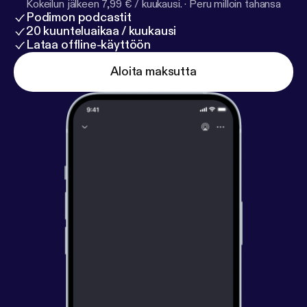
Kokeilun jälkeen 7,99 € / kuukausi.
·
Peru milloin tahansa
Podimon podcastit
20 kuunteluaikaa / kuukausi
Lataa offline-käyttöön
Aloita maksutta