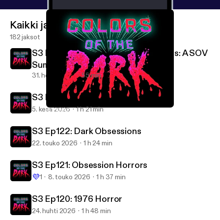
Kaikki jaksot
182 jaksot
S3 Ep124: Bonus Episode Deep Cuts: A SOV
Summer
31. heinä 2026
55 min
S3 Ep123: Summer Horrors!
5. kesä 2026
1 h 21 min
S3 Ep117: Partially Devoured
Colors of the Dark
S3 Ep122: Dark Obsessions
22. touko 2026
1 h 24 min
S3 Ep121: Obsession Horrors
💜
1
8. touko 2026
1 h 37 min
S3 Ep120: 1976 Horror
24. huhti 2026
1 h 48 min