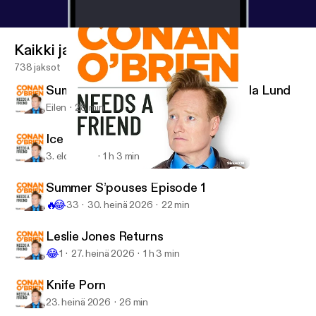
Kaikki jaksot
738 jaksot
Summer S’pouses Episode 2: Amanda Lund
Eilen
28 min
Ice Cube
3. elo 2026
1 h 3 min
Peeping Cooper
Conan O’Brien Needs A Friend
Summer S’pouses Episode 1
🔥
😂
33
30. heinä 2026
22 min
Leslie Jones Returns
😂
1
27. heinä 2026
1 h 3 min
Knife Porn
23. heinä 2026
26 min