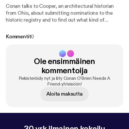
Conan talks to Cooper, an architectural historian
from Ohio, about submitting nominations to the
historic registry and to find out what kind of
building Conan would be. Wanna get a chance to
talk to Conan? Submit here: teamcoco.com/apply [
h
Kommentit
0
ttps://teamcoco.com/apply
] Get access to all the
podcasts you love, music channels and radio shows
with the SiriusXM App! Get 3 months free using this
Ole ensimmäinen
show link:
https://siriusxm.com/conan
[
https://siriusx
m.com/conan
]. Hosted by Simplecast, an AdsWizz
kommentoija
company. See pcm.adswizz.com [
https://pcm.adswi
Rekisteröidy nyt ja liity Conan O’Brien Needs A
zz.com
] for information about our collection and use
Friend-yhteisöön!
of personal data for advertising.
Aloita maksutta
30 vrk ilmainen kokeilu