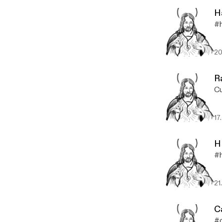
H
#h
20
R
Cu
17
H
#h
21
C
#c