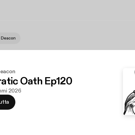
e Deacon
Deacon
atic Oath Ep120
ammi 2026
utta