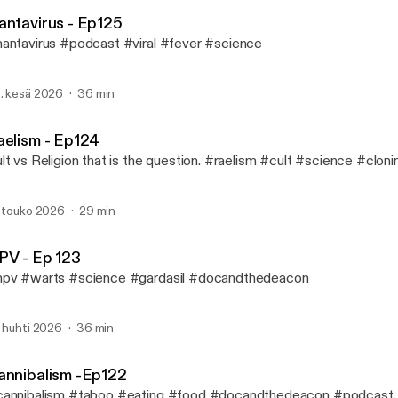
Doc and the Deacon
antavirus - Ep125
antavirus #podcast #viral #fever #science
. kesä 2026
36 min
aelism - Ep124
lt vs Religion that is the question. #raelism #cult #science #cloni
. touko 2026
29 min
PV - Ep 123
pv #warts #science #gardasil #docandthedeacon
. huhti 2026
36 min
annibalism -Ep122
annibalism #taboo #eating #food #docandthedeacon #podcast