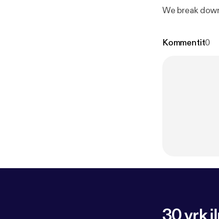
We break down
Kommentit
0
30 vrk i