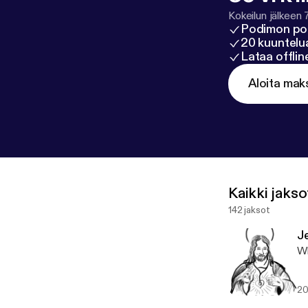
Kokeilun jälkeen 
Podimon po
20 kuuntelua
Lataa offli
Aloita mak
Kaikki jakso
142 jaksot
J
Wh
20