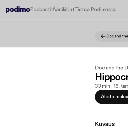
Podcastit
Äänikirjat
Tietoa Podimosta
Doc and th
Doc and the 
Hippocr
33 min · 18. t
Aloita maks
Kuvaus