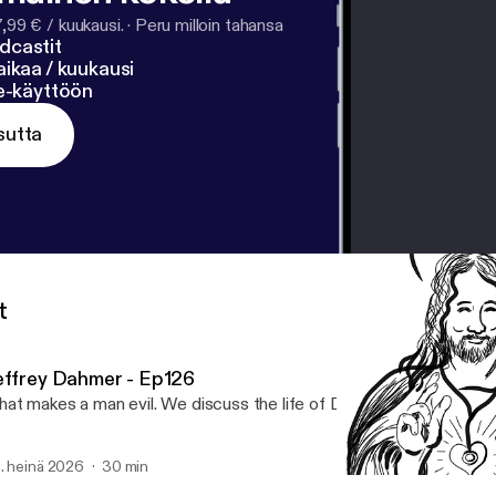
7,99 € / kuukausi.
·
Peru milloin tahansa
dcastit
ikaa / kuukausi
ne-käyttöön
sutta
t
effrey Dahmer - Ep126
at makes a man evil. We discuss the life of Dahmer.
. heinä 2026
30 min
Hippocratic Oath Ep120