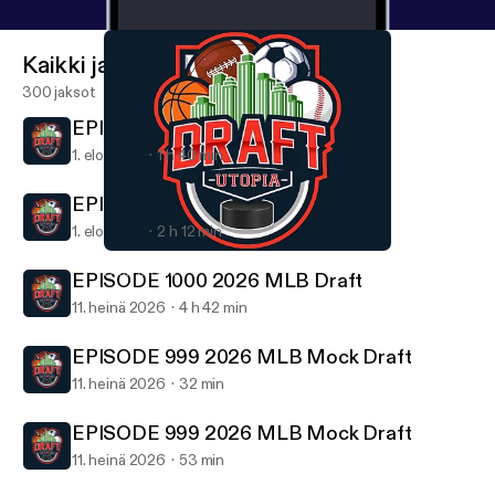
Kaikki jaksot
300 jaksot
EPISODE 1001 Draft Utopia 6 Pack
1. elo 2026
1 h 40 min
EPISODE 1001 Draft Utopia 6 Pack
1. elo 2026
2 h 12 min
EPISODE 992 2026 NFL Draft Day 3
Draft Utopia
EPISODE 1000 2026 MLB Draft
11. heinä 2026
4 h 42 min
EPISODE 999 2026 MLB Mock Draft
11. heinä 2026
32 min
EPISODE 999 2026 MLB Mock Draft
11. heinä 2026
53 min