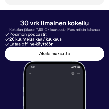
ttps://www.equication.dk/offers/oY92FzMx
]
⏳ OBS: Adgang til videolektionerne forsvinder igen
31/12-2024
30 vrk ilmainen kokeilu
Kokeilun jälkeen 7,99 € / kuukausi.
·
Peru milloin tahansa
Podimon podcastit
20 kuunteluaikaa / kuukausi
Lataa offline-käyttöön
Aloita maksutta