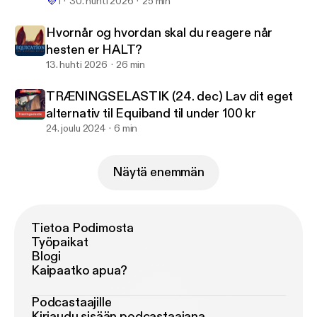
💜
1
30. huhti 2026
25 min
Hvornår og hvordan skal du reagere når
hesten er HALT?
13. huhti 2026
26 min
TRÆNINGSELASTIK (24. dec) Lav dit eget
alternativ til Equiband til under 100 kr
24. joulu 2024
6 min
Näytä enemmän
Tietoa Podimosta
Työpaikat
Blogi
Kaipaatko apua?
Podcastaajille
Kirjaudu sisään podcastaajana