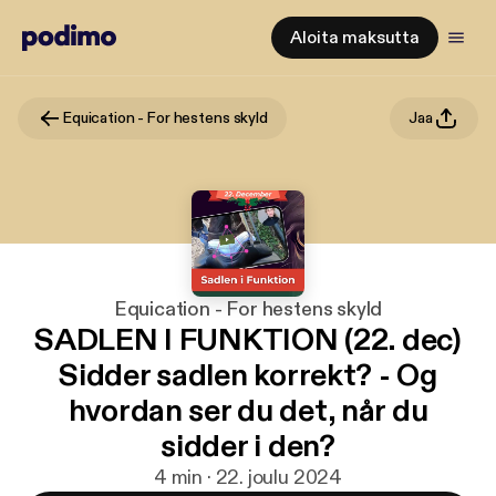
Aloita maksutta
Equication - For hestens skyld
Jaa
Equication - For hestens skyld
SADLEN I FUNKTION (22. dec)
Sidder sadlen korrekt? - Og
hvordan ser du det, når du
sidder i den?
4 min · 22. joulu 2024