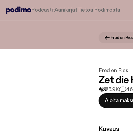
Podcastit
Äänikirjat
Tietoa Podimosta
Fred en Rie
Fred en Ries
Zet die 
😂
💜
5.9K
46
Aloita maks
Kuvaus