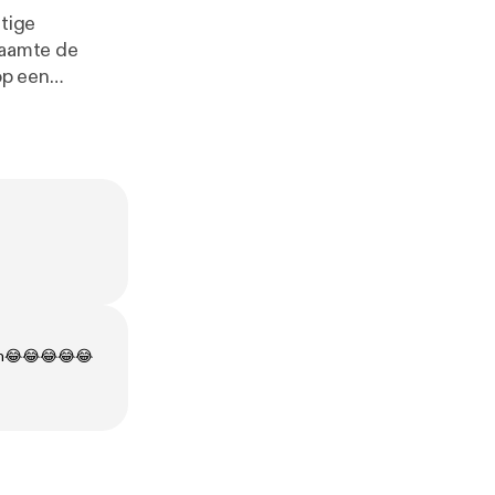
ftige
haamte de
op een
en en nemen.
 in voor de
ymedia.nl
kken😂😂😂😂😂