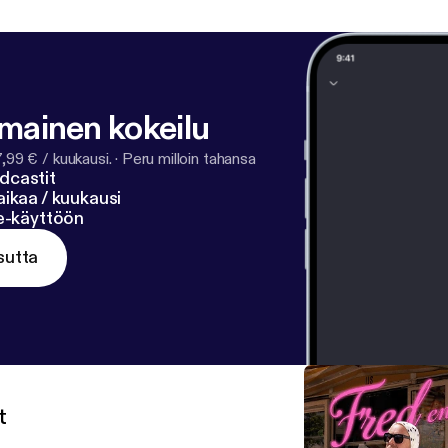
lmainen kokeilu
7,99 € / kuukausi.
·
Peru milloin tahansa
dcastit
ikaa / kuukausi
ne-käyttöön
sutta
t