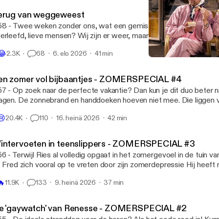
erug van weggeweest
8 - Twee weken zonder ons, wat een gemis. Hebben jullie het ee
erleefd, lieve mensen? Wij zijn er weer, maar we hebben Jopie no
et in de zon laten liggen. Verder zijn we geen spat veranderd: Ries 
😂
2.3K
68
6. elo 2026
41 min
n de stok met de moedermaffia én Fred doet waar hij goed in is: ov
Zet die hardcore-herrie af!
nden. Máár we hebben ook iets nieuws: een heel bijzonder gastopt
Fred en Ries
r. 🎧 Geproduceerd door Tonny Media 💖 Volg ons op Instagram en
en zomer vol bijbaantjes - ZOMERSPECIAL #4
kTok: @fredenries 🪩 Mail naar fredenries@tonnymedia.nl
7 - Op zoek naar de perfecte vakantie? Dan kun je dit duo beter 
agen. De zonnebrand en handdoeken hoeven niet mee. Die liggen 
ch gewoon klaar bij je verblijf. En de kinderen? Die kun je misschie
😢
20.4K
110
16. heinä 2026
42 min
gens anders afleveren. Een pretpark bijvoorbeeld. Ries had er vroe
er had om daarheen te gaan. Zelfs het vervalsen van zijn eigen cijferli
produceerd door Tonny Media 💖 Volg ons op Instagram en TikTok
intervoeten in teenslippers - ZOMERSPECIAL #3
il naar fredenries@tonnymedia.nl
6 - Terwijl Ries al volledig opgaat in het zomergevoel in de tuin van
t Fred zich vooral op te vreten door zijn zomerdepressie Hij heeft
e doodsaaie vakantieverhalen, de gedwongen gezelligheid en die a
🔥
11.9K
133
9. heinä 2026
37 min
afhitte. Om het iets aangenamer te maken voor zichzelf heeft hij 
roep: ga NIET met wintervoeten in die slippers! En ga je met je m
pedicuurde voetjes op het terras zitten, let dan even op je volume
e 'gaywatch' van Renesse - ZOMERSPECIAL #2
t, is Ries een en al oor voor je hele levensverhaal. 🎧 Geproduceerd door Tonny