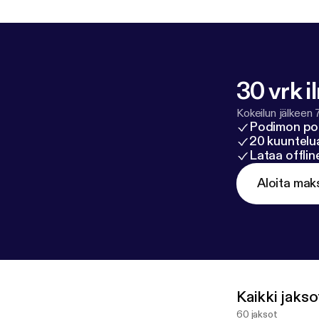
30 vrk i
Kokeilun jälkeen 
Podimon po
20 kuuntelua
Lataa offli
Aloita mak
Kaikki jakso
60 jaksot