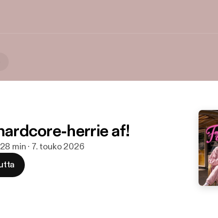
s
hardcore-herrie af!
28 min · 7. touko 2026
utta