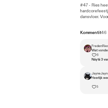
#47 - Ries hee
hardcorefeestj
dansvloer. Voor
hulpverlener d
Alleen, waar li
Kommentit
46
misdaden van je beste vri
Volg ons op In
FredenRie
Wat vonden 
6
Näytä 3 va
JayneJayn
Heerlijk w
5