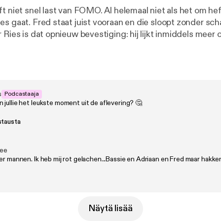
ft niet snel last van FOMO. Al helemaal niet als het om he
es gaat. Fred staat juist vooraan en die sloopt zonder sc
 Ries is dat opnieuw bevestiging: hij lijkt inmiddels meer 
an op een vriend. Maar ja, vriendschap is nu eenmaal gev
gt de grens? Een luisterend oor bieden: prima. Maar de bak
end? Ons niet gezien! 🎧 Geproduceerd door Tonny Media 💖
stagram, TikTok en YouTube. 🪩 Mail naar fredenries@tonn
s
Podcastaaja
jullie het leukste moment uit de aflevering? 🤔
stausta
ee
eer mannen. Ik heb mij rot gelachen...Bassie en Adriaan en Fred maar ha
Näytä lisää