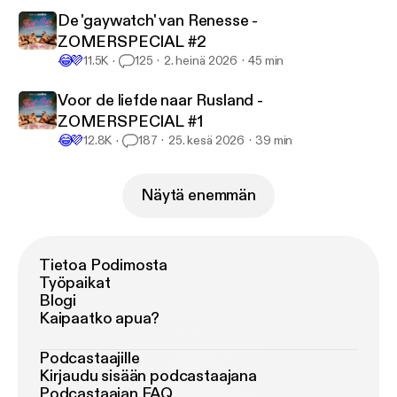
De 'gaywatch' van Renesse -
ZOMERSPECIAL #2
😂
💜
11.5K
125
2. heinä 2026
45 min
Voor de liefde naar Rusland -
ZOMERSPECIAL #1
😂
💜
12.8K
187
25. kesä 2026
39 min
Näytä enemmän
Tietoa Podimosta
Työpaikat
Blogi
Kaipaatko apua?
Podcastaajille
Kirjaudu sisään podcastaajana
Podcastaajan FAQ