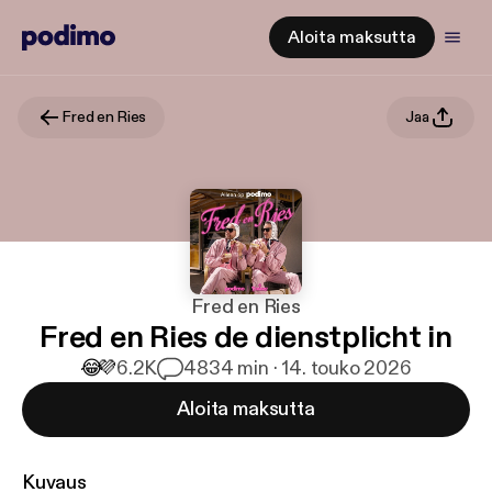
Aloita maksutta
Fred en Ries
Jaa
Fred en Ries
Fred en Ries de dienstplicht in
😂
💜
6.2K
48
34 min · 14. touko 2026
Aloita maksutta
Kuvaus