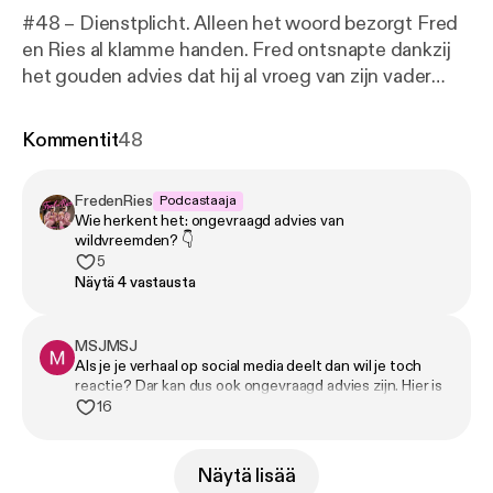
#48 – Dienstplicht. Alleen het woord bezorgt Fred
en Ries al klamme handen. Fred ontsnapte dankzij
het gouden advies dat hij al vroeg van zijn vader
kreeg: doe je vooral dom voor in het leven. Ries
moest iets creatiever te werk en schakelde zelfs de
Kommentit
48
fysio in om zijn ‘zwemvliezen’ voorgoed uit die
vreselijke legerkistjes te houden. Gelukkig kon hij de
FredenRies
Podcastaaja
vrijgekomen tijd daarna nuttig besteden op een
Wie herkent het: ongevraagd advies van
theaterkamp in Parijs voor zielige, eenzame
wildvreemden? 👇
jongeren… 🎧 Geproduceerd door Tonny Media 💖
5
Näytä 4 vastausta
Volg ons op Instagram, TikTok en YouTube. 🪩 Mail
naar fredenries@tonnymedia.nl
MSJMSJ
Als je je verhaal op social media deelt dan wil je toch
reactie? Dar kan dus ook ongevraagd advies zijn. Hier is
1 oplossing voor. Deel je shit gewoon niet.
16
Näytä lisää