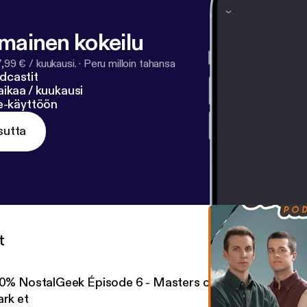
lmainen kokeilu
7,99 € / kuukausi.
·
Peru milloin tahansa
dcastit
ikaa / kuukausi
ne-käyttöön
sutta
t
10% NostalGeek Épisode 6 - Masters of the Universe, NH
ark et