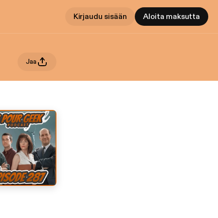
Kirjaudu sisään
Aloita maksutta
Jaa