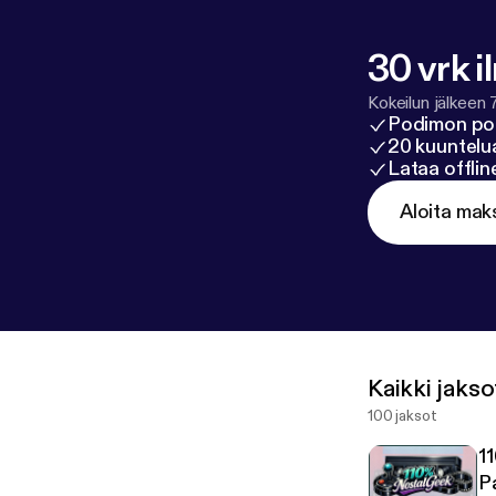
30 vrk i
Kokeilun jälkeen 
Podimon po
20 kuuntelua
Lataa offli
Aloita mak
Kaikki jakso
100 jaksot
1
P