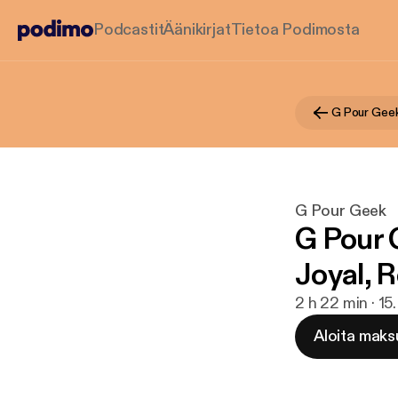
Podcastit
Äänikirjat
Tietoa Podimosta
G Pour Gee
G Pour Geek
G Pour 
Joyal, R
2 h 22 min · 1
Aloita maks