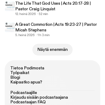
The Life That God Uses | Acts 20:17-28 |
Pastor Craig Linquist
12. heinä 2026
52 min
A Great Commotion | Acts 19:23-27 | Pastor
Micah Stephens
5. heinä 2026
1 h 3 min
Näytä enemmän
Tietoa Podimosta
Työpaikat
Blogi
Kaipaatko apua?
Podcastaajille
Kirjaudu sisään podcastaajana
Podcastaajan FAQ