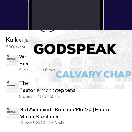
Kaikki jaksot
300 jaksot
Who Shall Separate Us? | Romans 8:35-39 |
Pastor Micah Stephens
2. elo 2026
48 min
The Just and the Justifier | Romans 3:21-26 |
Pastor Micah Stephens
He Must Increase, I Must Decrease | John 3:22-30 | Pastor Mica
Godspeak Calvary Chapel
26. heinä 2026
55 min
Not Ashamed | Romans 1:15-20 | Pastor
Micah Stephens
19. heinä 2026
1 h 8 min