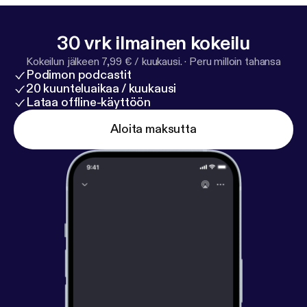
on your notifications to be notified when our
Livestreams start so you don’t miss out! We hope
30 vrk ilmainen kokeilu
you are blessed by the service! -The Godspeak
Kokeilun jälkeen 7,99 € / kuukausi.
·
Peru milloin tahansa
Team
Podimon podcastit
20 kuunteluaikaa / kuukausi
Lataa offline-käyttöön
Aloita maksutta